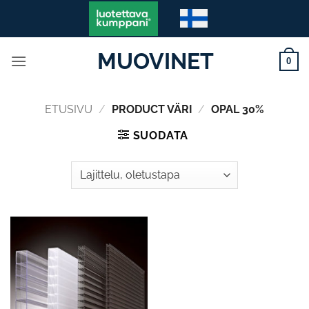
Skip
to
content
MUOVINET
0
ETUSIVU
/
PRODUCT VÄRI
/
OPAL 30%
SUODATA