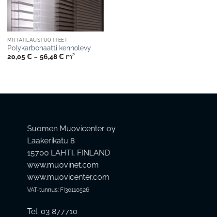
MITTATILAUSTUOTTEET
Polykarbonaatti kennolevy
Hintaluokka:
20,05
€
–
56,48
€
m²
20,05 €
-
56,48 €
Suomen Muovicenter oy
Laakerikatu 8
15700 LAHTI, FINLAND
www.muovinet.com
www.muovicenter.com
VAT-tunnus: FI30110526
Tel. 03 877710