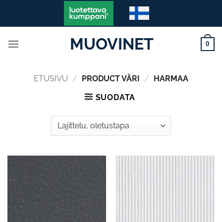
Skip
to
content
MUOVINET
0
ETUSIVU
/
PRODUCT VÄRI
/
HARMAA
SUODATA