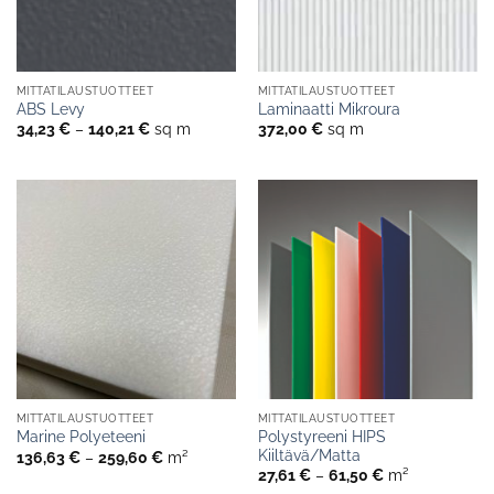
MITTATILAUSTUOTTEET
MITTATILAUSTUOTTEET
ABS Levy
Laminaatti Mikroura
Hintaluokka:
34,23
€
–
140,21
€
sq m
372,00
€
sq m
34,23 €
-
140,21 €
MITTATILAUSTUOTTEET
MITTATILAUSTUOTTEET
Polystyreeni HIPS
Marine Polyeteeni
Kiiltävä/Matta
Hintaluokka:
136,63
€
–
259,60
€
m²
136,63 €
Hintaluokka:
27,61
€
–
61,50
€
m²
-
27,61 €