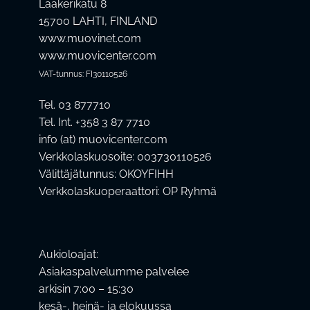
Laakerikatu 8
15700 LAHTI, FINLAND
www.muovinet.com
www.muovicenter.com
VAT-tunnus: FI30110526
Tel. 03 877710
Tel. Int. +358 3 87 7710
info (at) muovicenter.com
Verkkolaskuosoite: 003730110526
Välittäjätunnus: OKOYFIHH
Verkkolaskuoperaattori: OP Ryhmä
Aukioloajat:
Asiakaspalvelumme palvelee
arkisin 7:00 – 15:30
kesä-, heinä- ja elokuussa