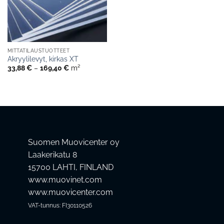
MITTATILAUSTUOTTEET
Akryylilevyt, kirkas XT
Hintaluokka:
33,88
€
–
169,40
€
m²
33,88 €
-
169,40 €
Suomen Muovicenter oy
Laakerikatu 8
15700 LAHTI, FINLAND
www.muovinet.com
www.muovicenter.com
VAT-tunnus: FI30110526