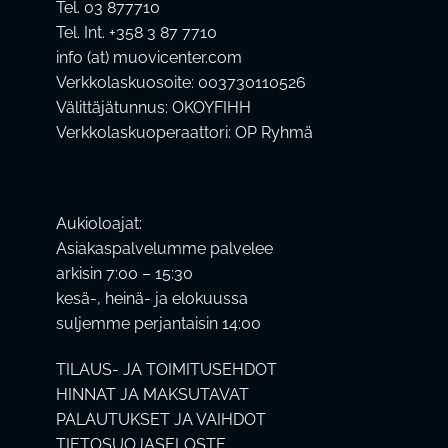
Tel. 03 877710
Tel. Int. +358 3 87 7710
info (at) muovicenter.com
Verkkolaskuosoite: 003730110526
Välittäjätunnus: OKOYFIHH
Verkkolaskuoperaattori: OP Ryhmä
Aukioloajat:
Asiakaspalvelumme palvelee
arkisin 7:00 – 15:30
kesä-, heinä- ja elokuussa
suljemme perjantaisin 14:00
TILAUS- JA TOIMITUSEHDOT
HINNAT JA MAKSUTAVAT
PALAUTUKSET JA VAIHDOT
TIETOSUOJASELOSTE