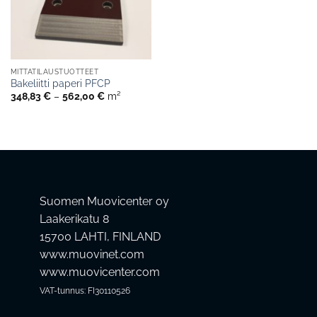
MITTATILAUSTUOTTEET
Bakeliitti paperi PFCP
Hintaluokka:
348,83
€
–
562,00
€
m²
348,83 €
-
562,00 €
Suomen Muovicenter oy
Laakerikatu 8
15700 LAHTI, FINLAND
www.muovinet.com
www.muovicenter.com
VAT-tunnus: FI30110526