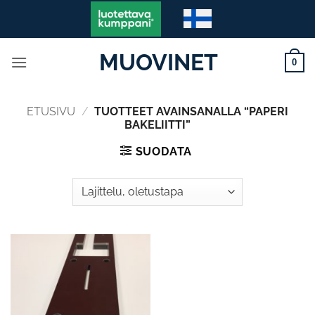
Skip
to
content
MUOVINET
0
ETUSIVU
/
TUOTTEET AVAINSANALLA “PAPERI
BAKELIITTI”
SUODATA