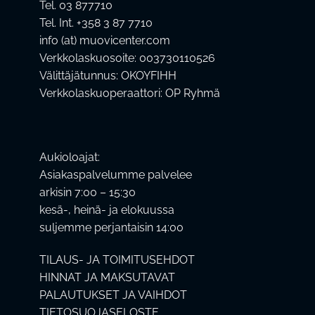
Tel. 03 877710
Tel. Int. +358 3 87 7710
info (at) muovicenter.com
Verkkolaskuosoite: 003730110526
Välittäjätunnus: OKOYFIHH
Verkkolaskuoperaattori: OP Ryhmä
Aukioloajat:
Asiakaspalvelumme palvelee
arkisin 7:00 – 15:30
kesä-, heinä- ja elokuussa
suljemme perjantaisin 14:00
TILAUS- JA TOIMITUSEHDOT
HINNAT JA MAKSUTAVAT
PALAUTUKSET JA VAIHDOT
TIETOSUOJASELOSTE