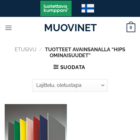
Skip
to
content
MUOVINET
0
ETUSIVU
/
TUOTTEET AVAINSANALLA “HIPS
OMINAISUUDET”
SUODATA