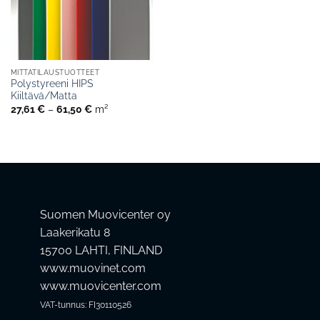
MITTATILAUSTUOTTEET
Polystyreeni HIPS
Kiiltävä/Matta
Hintaluokka:
27,61
€
–
61,50
€
m²
27,61 €
-
61,50 €
Suomen Muovicenter oy
Laakerikatu 8
15700 LAHTI, FINLAND
www.muovinet.com
www.muovicenter.com
VAT-tunnus: FI30110526