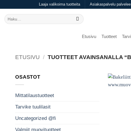
Skip
Laaja valikoima tuotteita
Asiakaspalvelu palvelee
to
Etsi:
content
Etusivu
Tuotteet
Tarvi
ETUSIVU
/
TUOTTEET AVAINSANALLA “B
OSASTOT
Mittatilaustuotteet
Tarvike tuulilasit
Uncategorized @fi
Valmiit muovituotteet