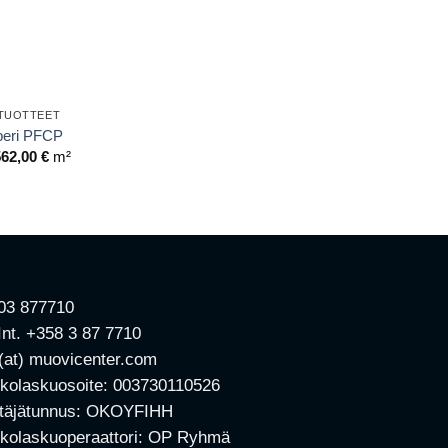
STUOTTEET
aperi PFCP
Hintaluokka:
562,00
€
m²
348,83 €
-
562,00 €
 03 877710
 Int. +358 3 87 7710
 (at) muovicenter.com
kolaskuosoite: 003730110526
ttäjätunnus: OKOYFIHH
kolaskuoperaattori: OP Ryhmä