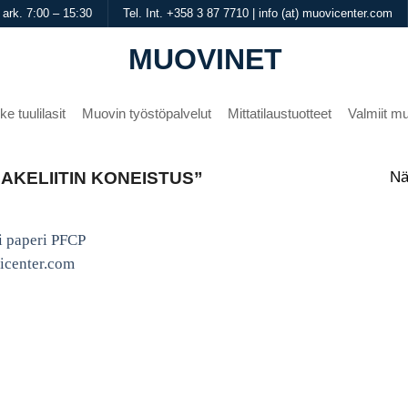
 ark. 7:00 – 15:30
Tel. Int. +358 3 87 7710 | info (at) muovicenter.com
MUOVINET
ke tuulilasit
Muovin työstöpalvelut
Mittatilaustuotteet
Valmiit mu
Nä
AKELIITIN KONEISTUS”