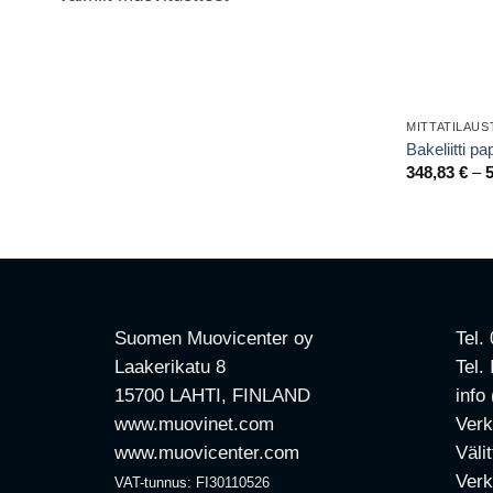
MITTATILAU
Bakeliitti p
348,83
€
–
Suomen Muovicenter oy
Tel.
Laakerikatu 8
Tel.
15700 LAHTI, FINLAND
info
www.muovinet.com
Verk
www.muovicenter.com
Väli
Verk
VAT-tunnus: FI30110526