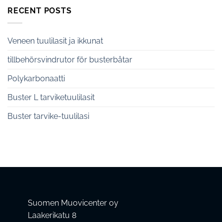
RECENT POSTS
Veneen tuulilasit ja ikkunat
tillbehörsvindrutor för busterbåtar
Polykarbonaatti
Buster L tarviketuulilasit
Buster tarvike-tuulilasi
Suomen Muovicenter oy
Laakerikatu 8