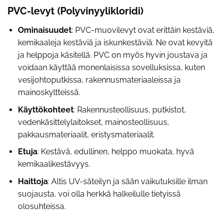
PVC-levyt (Polyvinyylikloridi)
Ominaisuudet
: PVC-muovilevyt ovat erittäin kestäviä,
kemikaaleja kestäviä ja iskunkestäviä. Ne ovat kevyitä
ja helppoja käsitellä. PVC on myös hyvin joustava ja
voidaan käyttää monenlaisissa sovelluksissa, kuten
vesijohtoputkissa, rakennusmateriaaleissa ja
mainoskyltteissä.
Käyttökohteet
: Rakennusteollisuus, putkistot,
vedenkäsittelylaitokset, mainosteollisuus,
pakkausmateriaalit, eristysmateriaalit.
Etuja
: Kestävä, edullinen, helppo muokata, hyvä
kemikaalikestävyys.
Haittoja
: Altis UV-säteilyn ja sään vaikutuksille ilman
suojausta, voi olla herkkä halkeilulle tietyissä
olosuhteissa.