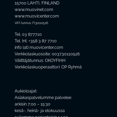
15700 LAHTI, FINLAND
www.muovinet.com
www.muovicenter.com
VAT-tunnus: FI30110526
Tel. 03 877710
Tel. Int. +358 3 87 7710
info (at) muovicenter.com
Verkkolaskuosoite: 003730110526
Välittäjätunnus: OKOYFIHH
Verkkolaskuoperaattori: OP Ryhmä
Aukioloajat:
Asiakaspalvelumme palvelee
arkisin 7:00 – 15:30
kesä-, heinä- ja elokuussa