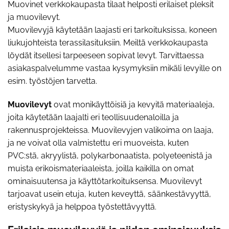
Muovinet verkkokaupasta tilaat helposti erilaiset pleksit
ja muovilevyt.
Muovilevyjä käytetään laajasti eri tarkoituksissa, koneen
liukujohteista terassilasituksiin. Meiltä verkkokaupasta
löydät itsellesi tarpeeseen sopivat levyt. Tarvittaessa
asiakaspalvelumme vastaa kysymyksiin mikäli levyille on
esim. työstöjen tarvetta.
Muovilevyt
ovat monikäyttöisiä ja kevyitä materiaaleja,
joita käytetään laajalti eri teollisuudenaloilla ja
rakennusprojekteissa. Muovilevyjen valikoima on laaja,
ja ne voivat olla valmistettu eri muoveista, kuten
PVC:stä, akryylistä, polykarbonaatista, polyeteenistä ja
muista erikoismateriaaleista, joilla kaikilla on omat
ominaisuutensa ja käyttötarkoituksensa. Muovilevyt
tarjoavat usein etuja, kuten keveyttä, säänkestävyyttä,
eristyskykyä ja helppoa työstettävyyttä.