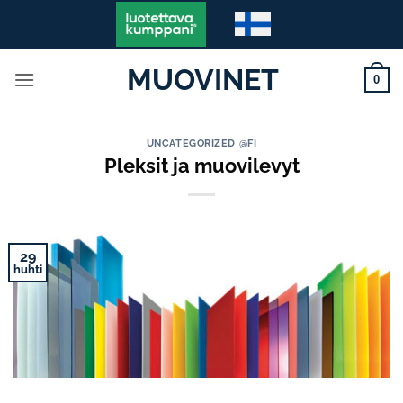
Skip
to
content
MUOVINET
0
UNCATEGORIZED @FI
Pleksit ja muovilevyt
29
huhti