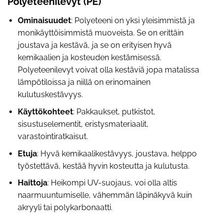
Polyeteenilevyt (PE)
Ominaisuudet
: Polyeteeni on yksi yleisimmistä ja
monikäyttöisimmistä muoveista. Se on erittäin
joustava ja kestävä, ja se on erityisen hyvä
kemikaalien ja kosteuden kestämisessä.
Polyeteenilevyt voivat olla kestäviä jopa matalissa
lämpötiloissa ja niillä on erinomainen
kulutuskestävyys.
Käyttökohteet
: Pakkaukset, putkistot,
sisustuselementit, eristysmateriaalit,
varastointiratkaisut.
Etuja
: Hyvä kemikaalikestävyys, joustava, helppo
työstettävä, kestää hyvin kosteutta ja kulutusta.
Haittoja
: Heikompi UV-suojaus, voi olla altis
naarmuuntumiselle, vähemmän läpinäkyvä kuin
akryyli tai polykarbonaatti.