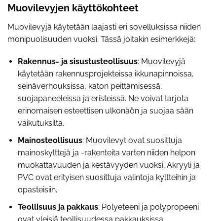
Muovilevyjen käyttökohteet
Muovilevyjä käytetään laajasti eri sovelluksissa niiden
monipuolisuuden vuoksi. Tässä joitakin esimerkkejä:
Rakennus- ja sisustusteollisuus
: Muovilevyjä
käytetään rakennusprojekteissa ikkunapinnoissa,
seinäverhouksissa, katon peittämisessä,
suojapaneeleissa ja eristeissä. Ne voivat tarjota
erinomaisen esteettisen ulkonäön ja suojaa sään
vaikutuksilta.
Mainosteollisuus
: Muovilevyt ovat suosittuja
mainoskylttejä ja -rakenteita varten niiden helpon
muokattavuuden ja kestävyyden vuoksi. Akryyli ja
PVC ovat erityisen suosittuja valintoja kyltteihin ja
opasteisiin.
Teollisuus ja pakkaus
: Polyeteeni ja polypropeeni
ovat yleisiä teollisuudessa pakkauksissa,