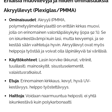
Erilaisia muovilevyjä ja niiden ominaisuuksia
Akryylilevyt (Plexiglas/PMMA)
Ominaisuudet
: Akryyli (PMMA,
polymetyylimetakrylaatti) on erittäin kirkas muovi,
jolla on erinomainen valonläpäisykyky (jopa 92 %). Se
on iskunkestävämpi kuin lasi, mutta kevyempi, ja se
kestää sään vaihteluja hyvin. Akryylilevyt ovat myös
helppoja työstää ja voivat olla läpinäkyviä tai värillisiä.
Käyttökohteet
: Lasin korvike (ikkunat, vitriinit,
tuulilasit), mainoskyltit, sisustuselementit,
valaistusratkaisut.
Etuja
: Erinomainen kirkkaus, kevyt, hyvä UV-
kestävyys, helppo työstettävyys.
Haittoja
: Voidaan naarmuuntua helposti, ei yhtä
iskunkestävä kuin polykarbonaatti.