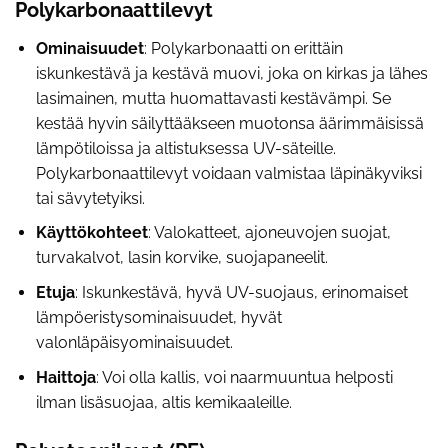
Polykarbonaattilevyt
Ominaisuudet
: Polykarbonaatti on erittäin
iskunkestävä ja kestävä muovi, joka on kirkas ja lähes
lasimainen, mutta huomattavasti kestävämpi. Se
kestää hyvin säilyttääkseen muotonsa äärimmäisissä
lämpötiloissa ja altistuksessa UV-säteille.
Polykarbonaattilevyt voidaan valmistaa läpinäkyviksi
tai sävytetyiksi.
Käyttökohteet
: Valokatteet, ajoneuvojen suojat,
turvakalvot, lasin korvike, suojapaneelit.
Etuja
: Iskunkestävä, hyvä UV-suojaus, erinomaiset
lämpöeristysominaisuudet, hyvät
valonläpäisyominaisuudet.
Haittoja
: Voi olla kallis, voi naarmuuntua helposti
ilman lisäsuojaa, altis kemikaaleille.