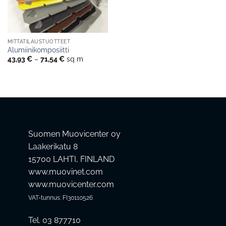
MITTATILAUSTUOTTEET
Alumiinikomposiitti
Hintaluokka:
43,93
€
–
71,54
€
sq m
43,93 €
-
71,54 €
Suomen Muovicenter oy
Laakerikatu 8
15700 LAHTI, FINLAND
www.muovinet.com
www.muovicenter.com
VAT-tunnus: FI30110526
Tel. 03 877710