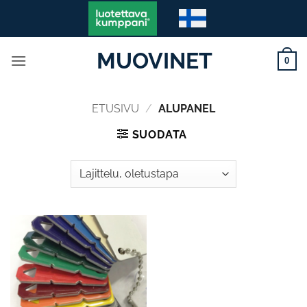
Skip
to
content
MUOVINET
0
ETUSIVU
/
ALUPANEL
SUODATA