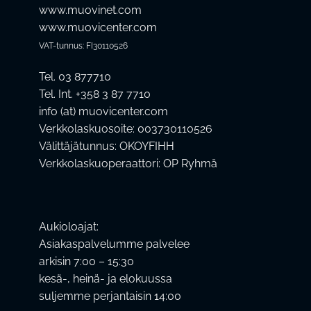
www.muovinet.com
www.muovicenter.com
VAT-tunnus: FI30110526
Tel. 03 877710
Tel. Int. +358 3 87 7710
info (at) muovicenter.com
Verkkolaskuosoite: 003730110526
Välittäjätunnus: OKOYFIHH
Verkkolaskuoperaattori: OP Ryhmä
Aukioloajat:
Asiakaspalvelumme palvelee
arkisin 7:00 – 15:30
kesä-, heinä- ja elokuussa
suljemme perjantaisin 14:00