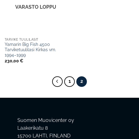
VARASTO LOPPU
TARVIKE TUULILASIT
Yamarin Big Fish 4500
Tarviketuulilasi Kirkas vm.
1994–1999
230,00
€
1
2
Suomen Muovicenter oy
Laakerikatu 8
15700 LAHTI, FINLAND