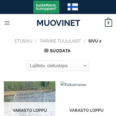
Skip
to
content
MUOVINET
0
ETUSIVU
/
TARVIKE TUULILASIT
/
SIVU 2
SUODATA
VARASTO LOPPU
VARASTO LOPPU