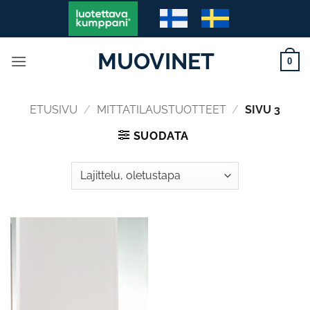
Skip
to
content
MUOVINET
0
ETUSIVU
/
MITTATILAUSTUOTTEET
/
SIVU 3
SUODATA