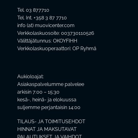
Tel. 03 877710
Tel. Int. +358 3 87 7710
info (at) muovicenter.com
Verkkolaskuosoite: 003730110526
Välittäjätunnus: OKOYFIHH
Verkkolaskuoperaattori: OP Ryhmä
Aukioloajat:
Asiakaspalvelumme palvelee
arkisin 7:00 – 15:30
kesä-, heinä- ja elokuussa
suljemme perjantaisin 14:00
TILAUS- JA TOIMITUSEHDOT
HINNAT JA MAKSUTAVAT
PALAUTUKSET JA VAIHDOT