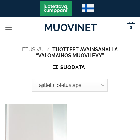
Skip
to
content
MUOVINET
0
ETUSIVU
/
TUOTTEET AVAINSANALLA
“VALOMAINOS MUOVILEVY”
SUODATA