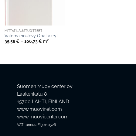
MITTATILAUSTUOTTEET
Valomainoslevy Opal akryl
Hintaluokka:
35,58
€
–
106,73
€
m²
35,58 €
-
106,73 €
Suomen Muovicenter oy
Laakerikatu 8
15700 LAHTI, FINLAND
www.muovinet.com
www.muovicenter.com
VAT-tunnus: FI30110526