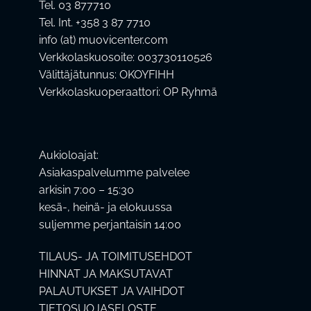
Tel. 03 877710
Tel. Int. +358 3 87 7710
info (at) muovicenter.com
Verkkolaskuosoite: 003730110526
Välittäjätunnus: OKOYFIHH
Verkkolaskuoperaattori: OP Ryhmä
Aukioloajat:
Asiakaspalvelumme palvelee
arkisin 7:00 – 15:30
kesä-, heinä- ja elokuussa
suljemme perjantaisin 14:00
TILAUS- JA TOIMITUSEHDOT
HINNAT JA MAKSUTAVAT
PALAUTUKSET JA VAIHDOT
TIETOSUOJASELOSTE