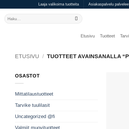
Skip
Laaja valikoima tuotteita
Asiakaspalvelu palvelee
to
Etsi:
content
Etusivu
Tuotteet
Tarvi
ETUSIVU
/
TUOTTEET AVAINSANALLA “
OSASTOT
Mittatilaustuotteet
Tarvike tuulilasit
Uncategorized @fi
Valmiit muovituotteet