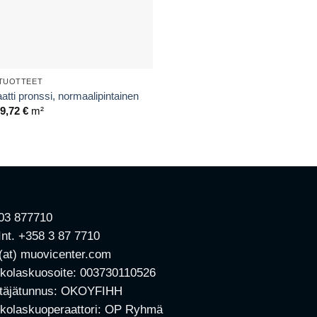
STUOTTEET
tti pronssi, normaalipintainen
Hintaluokka:
19,72
€
m²
48,02 €
-
119,72 €
 03 877710
 Int. +358 3 87 7710
 (at) muovicenter.com
kolaskuosoite: 003730110526
ttäjätunnus: OKOYFIHH
kolaskuoperaattori: OP Ryhmä