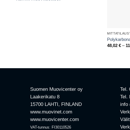
MITTATILAU
Polykarbonaa
48,02
€
–
1
Suomen Muovicenter oy
Tel.
Laakerikatu 8
Tel.
15700 LAHTI, FINLAND
info
www.muovinet.com
Verk
www.muovicenter.com
Väli
Verk
VAT-tunnus: FI30110526