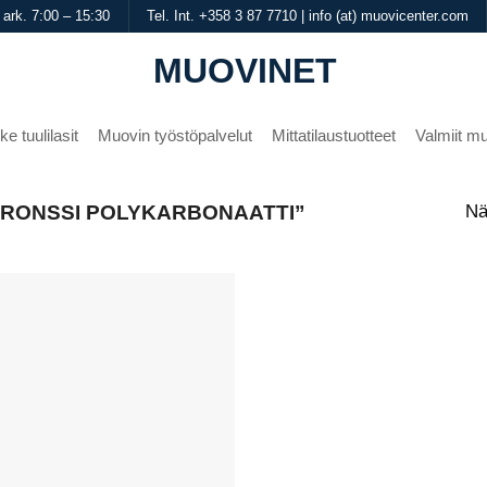
 ark. 7:00 – 15:30
Tel. Int. +358 3 87 7710 | info (at) muovicenter.com
MUOVINET
ke tuulilasit
Muovin työstöpalvelut
Mittatilaustuotteet
Valmiit mu
Nä
PRONSSI POLYKARBONAATTI”