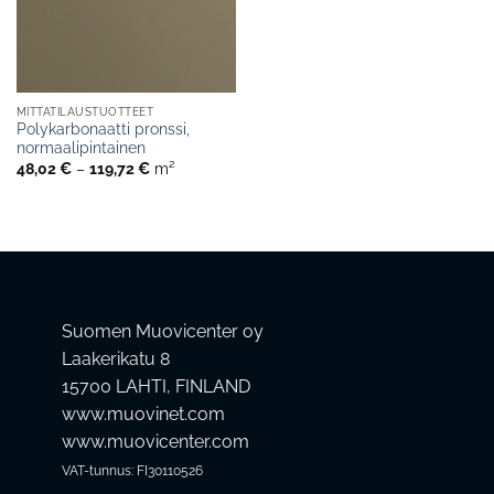
MITTATILAUSTUOTTEET
Polykarbonaatti pronssi,
normaalipintainen
Hintaluokka:
48,02
€
–
119,72
€
m²
48,02 €
-
119,72 €
Suomen Muovicenter oy
Laakerikatu 8
15700 LAHTI, FINLAND
www.muovinet.com
www.muovicenter.com
VAT-tunnus: FI30110526