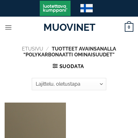
Skip
to
content
MUOVINET
0
ETUSIVU
/
TUOTTEET AVAINSANALLA
“POLYKARBONAATTI OMINAISUUDET”
SUODATA