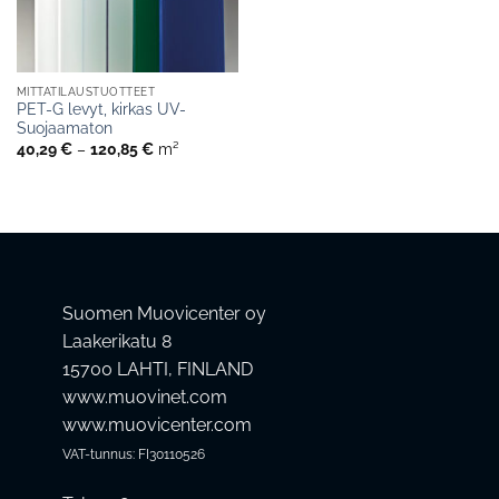
MITTATILAUSTUOTTEET
PET-G levyt, kirkas UV-
Suojaamaton
Hintaluokka:
40,29
€
–
120,85
€
m²
40,29 €
-
120,85 €
Suomen Muovicenter oy
Laakerikatu 8
15700 LAHTI, FINLAND
www.muovinet.com
www.muovicenter.com
VAT-tunnus: FI30110526