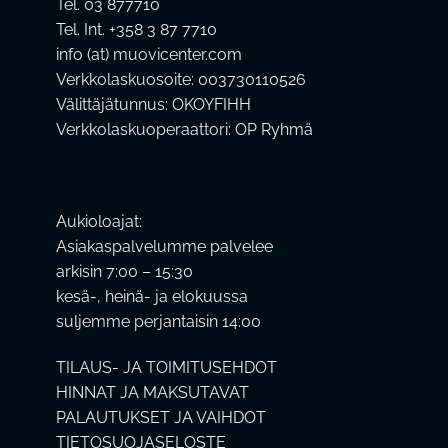
Tel. 03 877710
Tel. Int. +358 3 87 7710
info (at) muovicenter.com
Verkkolaskuosoite: 003730110526
Välittäjätunnus: OKOYFIHH
Verkkolaskuoperaattori: OP Ryhmä
Aukioloajat:
Asiakaspalvelumme palvelee
arkisin 7:00 – 15:30
kesä-, heinä- ja elokuussa
suljemme perjantaisin 14:00
TILAUS- JA TOIMITUSEHDOT
HINNAT JA MAKSUTAVAT
PALAUTUKSET JA VAIHDOT
TIETOSUOJASELOSTE