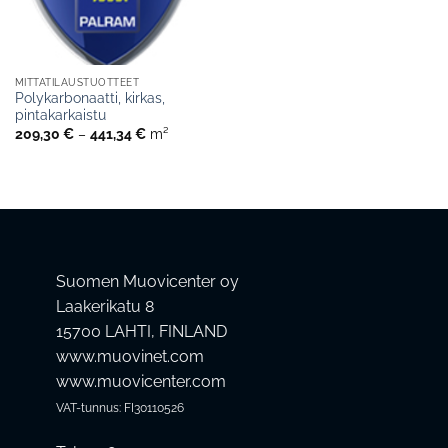
MITTATILAUSTUOTTEET
Polykarbonaatti, kirkas,
pintakarkaistu
Hintaluokka:
209,30
€
–
441,34
€
m²
209,30 €
-
441,34 €
Suomen Muovicenter oy
Laakerikatu 8
15700 LAHTI, FINLAND
www.muovinet.com
www.muovicenter.com
VAT-tunnus: FI30110526