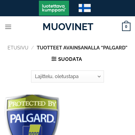
Skip
to
content
MUOVINET
0
ETUSIVU
/
TUOTTEET AVAINSANALLA “PALGARD”
SUODATA