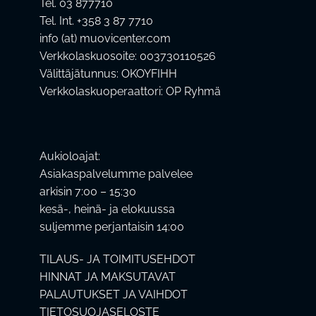
Tel. 03 877710
Tel. Int. +358 3 87 7710
info (at) muovicenter.com
Verkkolaskuosoite: 003730110526
Välittäjätunnus: OKOYFIHH
Verkkolaskuoperaattori: OP Ryhmä
Aukioloajat:
Asiakaspalvelumme palvelee
arkisin 7:00 – 15:30
kesä-, heinä- ja elokuussa
suljemme perjantaisin 14:00
TILAUS- JA TOIMITUSEHDOT
HINNAT JA MAKSUTAVAT
PALAUTUKSET JA VAIHDOT
TIETOSUOJASELOSTE