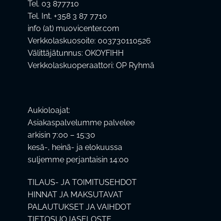
Tel. 03 877710
Tel. Int. +358 3 87 7710
info (at) muovicenter.com
Verkkolaskuosoite: 003730110526
Välittäjätunnus: OKOYFIHH
Verkkolaskuoperaattori: OP Ryhmä
Aukioloajat:
Asiakaspalvelumme palvelee
arkisin 7:00 – 15:30
kesä-, heinä- ja elokuussa
suljemme perjantaisin 14:00
TILAUS- JA TOIMITUSEHDOT
HINNAT JA MAKSUTAVAT
PALAUTUKSET JA VAIHDOT
TIETOSUOJASELOSTE