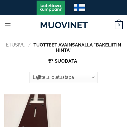
Skip
to
content
MUOVINET
0
ETUSIVU
/
TUOTTEET AVAINSANALLA “BAKELIITIN
HINTA”
SUODATA