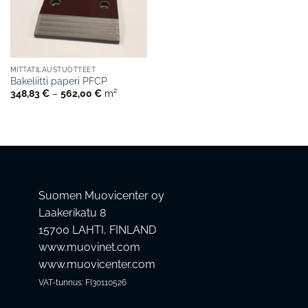
MITTATILAUSTUOTTEET
Bakeliitti paperi PFCP
Hintaluokka:
348,83
€
–
562,00
€
m²
348,83 €
-
562,00 €
Suomen Muovicenter oy
Laakerikatu 8
15700 LAHTI, FINLAND
www.muovinet.com
www.muovicenter.com
VAT-tunnus: FI30110526