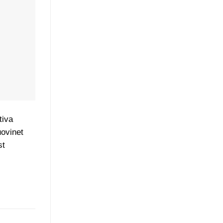
tiva
uovinet
st