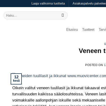
Skip
Laaja valikoima tuotteita
Asiakaspalvelu palvelee
to
Etsi:
content
Etusivu
Tuotteet
Tarvi
Veneen tu
POSTED ON
1
12
kesä
Oikein valitut veneen tuulilasit ja ikkunat takaavat
turvallisuuden kaikissa sääolosuhteissa. Veneen lasitu
voimakkaille aallonpohjan iskuille sekä mekaaniselle 