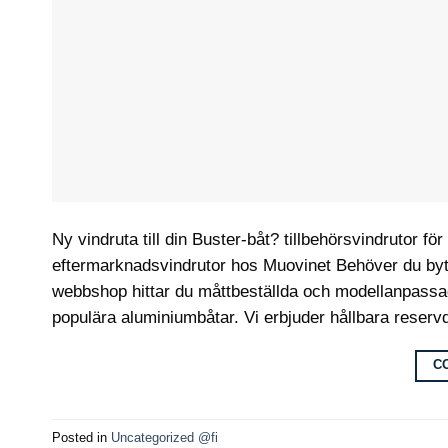
Ny vindruta till din Buster-båt? tillbehörsvindrutor för
eftermarknadsvindrutor hos Muovinet Behöver du byta 
webbshop hittar du måttbeställda och modellanpassade
populära aluminiumbåtar. Vi erbjuder hållbara reserv
C
Posted in
Uncategorized @fi