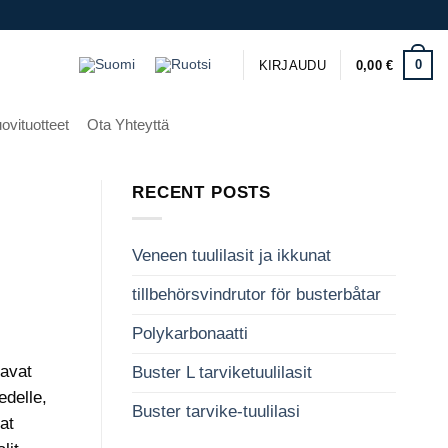
0
KIRJAUDU
0,00
€
ovituotteet
Ota Yhteyttä
RECENT POSTS
Veneen tuulilasit ja ikkunat
tillbehörsvindrutor för busterbåtar
Polykarbonaatti
tavat
Buster L tarviketuulilasit
edelle,
Buster tarvike-tuulilasi
at