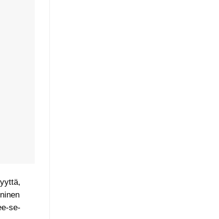
yyttä,
kninen
ee-se-