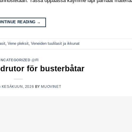
i kunnostetaan. Tässä oppaassa käymme läpi parhaat materiaa
ONTINUE READING
→
asit
,
Vene pleksit
,
Veneiden tuulilasit ja ikkunat
UNCATEGORIZED @FI
ndrutor för busterbåtar
5 KESÄKUUN, 2026
BY
MUOVINET