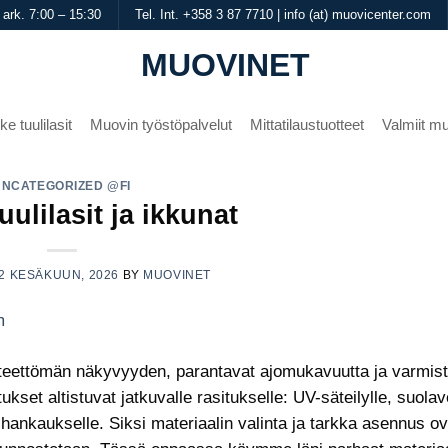
 ark. 7:00 – 15:30
Tel. Int. +358 3 87 7710 | info (at) muovicenter.com
MUOVINET
ke tuulilasit
Muovin työstöpalvelut
Mittatilaustuotteet
Valmiit mu
UNCATEGORIZED @FI
ulilasit ja ikkunat
2 KESÄKUUN, 2026
BY
MUOVINET
 esteettömän näkyvyyden, parantavat ajomukavuutta ja varmis
kset altistuvat jatkuvalle rasitukselle: UV-säteilylle, suolav
hankaukselle. Siksi materiaalin valinta ja tarkka asennus ov