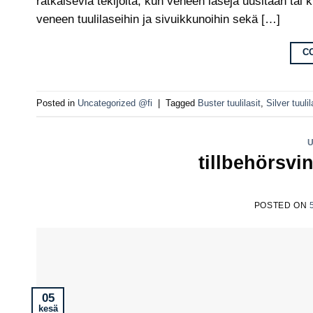
ratkaisevia tekijöitä, kun veneen laseja uusitaan ta
veneen tuulilaseihin ja sivuikkunoihin sekä […]
C
Posted in
Uncategorized @fi
|
Tagged
Buster tuulilasit
,
Silver tuulil
tillbehörsvi
POSTED ON
05
kesä