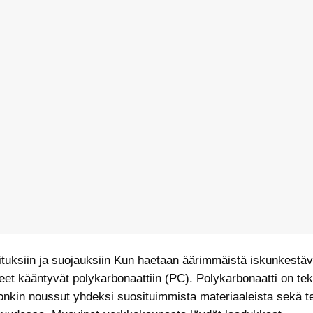
ituksiin ja suojauksiin Kun haetaan äärimmäistä iskunkestäv
seet kääntyvät polykarbonaattiin (PC). Polykarbonaatti on te
nkin noussut yhdeksi suosituimmista materiaaleista sekä t