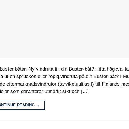
 buster båtar. Ny vindruta till din Buster-båt? Hitta högkvalita
ut en sprucken eller repig vindruta på din Buster-båt? I M
 eftermarknadsvindrutor (tarviketuulilasit) till Finlands me
delar som garanterar utmärkt sikt och […]
ONTINUE READING
→