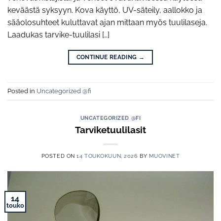
keväästä syksyyn. Kova käyttö, UV-säteily, aallokko ja
sääolosuhteet kuluttavat ajan mittaan myös tuulilaseja.
Laadukas tarvike-tuulilasi […]
CONTINUE READING
→
Posted in
Uncategorized @fi
UNCATEGORIZED @FI
Tarviketuulilasit
POSTED ON
14 TOUKOKUUN, 2026
BY
MUOVINET
14
touko