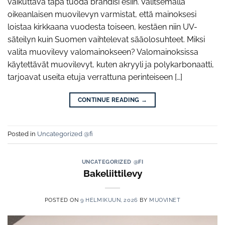
vaikuttava tapa tuoda brändisi esiin. Valitsemalla
oikeanlaisen muovilevyn varmistat, että mainoksesi
loistaa kirkkaana vuodesta toiseen, kestäen niin UV-
säteilyn kuin Suomen vaihtelevat sääolosuhteet. Miksi
valita muovilevy valomainokseen? Valomainoksissa
käytettävät muovilevyt, kuten akryyli ja polykarbonaatti,
tarjoavat useita etuja verrattuna perinteiseen […]
CONTINUE READING
→
Posted in
Uncategorized @fi
UNCATEGORIZED @FI
Bakeliittilevy
POSTED ON
9 HELMIKUUN, 2026
BY
MUOVINET