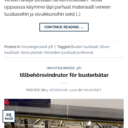
oppaassa käymme läpi parhaat materiaalit veneen
tuulilaseihin ja sivuikkunoihin sekä […]
CONTINUE READING
→
Posted in
Uncategorized @fi
|
Tagged
Buster tuulilasit
,
Silver
tuulilasit
,
Vene pleksit
,
Veneiden tuulilasit ja ikkunat
UNCATEGORIZED @FI
tillbehörsvindrutor för busterbåtar
POSTED ON
5 KESÄKUUN, 2026
BY
MUOVINET
05
kesä