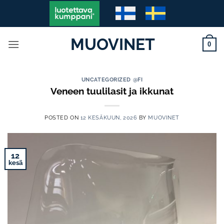
Skip
to
content
MUOVINET
0
UNCATEGORIZED @FI
Veneen tuulilasit ja ikkunat
POSTED ON
12 KESÄKUUN, 2026
BY
MUOVINET
12
kesä