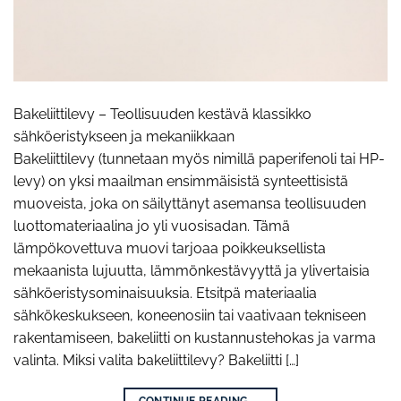
Bakeliittilevy – Teollisuuden kestävä klassikko
sähköeristykseen ja mekaniikkaan
Bakeliittilevy (tunnetaan myös nimillä paperifenoli tai HP-
levy) on yksi maailman ensimmäisistä synteettisistä
muoveista, joka on säilyttänyt asemansa teollisuuden
luottomateriaalina jo yli vuosisadan. Tämä
lämpökovettuva muovi tarjoaa poikkeuksellista
mekaanista lujuutta, lämmönkestävyyttä ja ylivertaisia
sähköeristysominaisuuksia. Etsitpä materiaalia
sähkökeskukseen, koneenosiin tai vaativaan tekniseen
rakentamiseen, bakeliitti on kustannustehokas ja varma
valinta. Miksi valita bakeliittilevy? Bakeliitti […]
CONTINUE READING
→