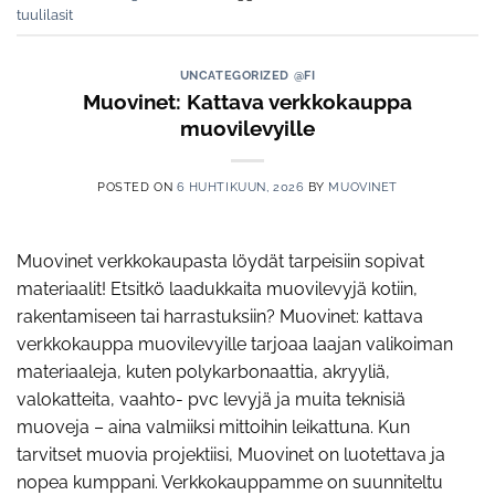
tuulilasit
UNCATEGORIZED @FI
Muovinet: Kattava verkkokauppa
muovilevyille
POSTED ON
6 HUHTIKUUN, 2026
BY
MUOVINET
Muovinet verkkokaupasta löydät tarpeisiin sopivat
materiaalit! Etsitkö laadukkaita muovilevyjä kotiin,
rakentamiseen tai harrastuksiin? Muovinet: kattava
verkkokauppa muovilevyille tarjoaa laajan valikoiman
materiaaleja, kuten polykarbonaattia, akryyliä,
valokatteita, vaahto- pvc levyjä ja muita teknisiä
muoveja – aina valmiiksi mittoihin leikattuna. Kun
tarvitset muovia projektiisi, Muovinet on luotettava ja
nopea kumppani. Verkkokauppamme on suunniteltu