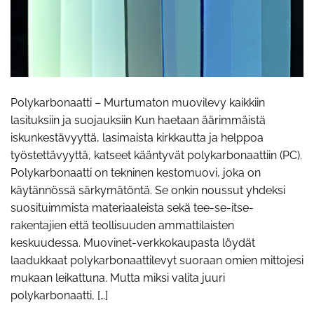
Polykarbonaatti – Murtumaton muovilevy kaikkiin
lasituksiin ja suojauksiin Kun haetaan äärimmäistä
iskunkestävyyttä, lasimaista kirkkautta ja helppoa
työstettävyyttä, katseet kääntyvät polykarbonaattiin (PC).
Polykarbonaatti on tekninen kestomuovi, joka on
käytännössä särkymätöntä. Se onkin noussut yhdeksi
suosituimmista materiaaleista sekä tee-se-itse-
rakentajien että teollisuuden ammattilaisten
keskuudessa. Muovinet-verkkokaupasta löydät
laadukkaat polykarbonaattilevyt suoraan omien mittojesi
mukaan leikattuna. Mutta miksi valita juuri
polykarbonaatti, […]