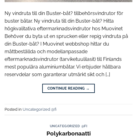
Ny vindruta till din Buster-båt? tillbehörsvindrutor för
buster båtar. Ny vindruta till din Buster-båt? Hitta
högkvalitativa eftermarknadsvindrutor hos Muovinet
Behöver du byta ut en sprucken eller repig vindruta på
din Buster-båt? I Muovinet webbshop hittar du
måttbeställda och modellanpassade
eftermarknadsvindrutor (tarviketuulilasit) till Finlands
mest populära aluminiumbåtar. Vi erbjuder hållbara
reservdelar som garanterar utmärkt sikt och […]
CONTINUE READING
→
Posted in
Uncategorized @fi
UNCATEGORIZED @FI
Polykarbonaatti