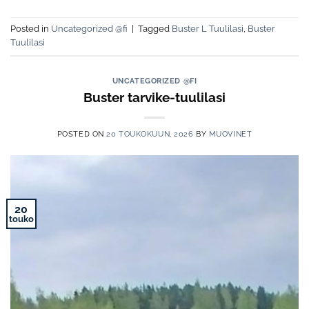
Posted in
Uncategorized @fi
|
Tagged
Buster L Tuulilasi
,
Buster
Tuulilasi
UNCATEGORIZED @FI
Buster tarvike-tuulilasi
POSTED ON
20 TOUKOKUUN, 2026
BY
MUOVINET
20
touko