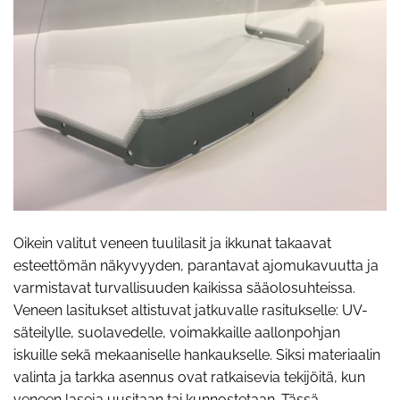
Oikein valitut veneen tuulilasit ja ikkunat takaavat
esteettömän näkyvyyden, parantavat ajomukavuutta ja
varmistavat turvallisuuden kaikissa sääolosuhteissa.
Veneen lasitukset altistuvat jatkuvalle rasitukselle: UV-
säteilylle, suolavedelle, voimakkaille aallonpohjan
iskuille sekä mekaaniselle hankaukselle. Siksi materiaalin
valinta ja tarkka asennus ovat ratkaisevia tekijöitä, kun
veneen laseja uusitaan tai kunnostetaan. Tässä