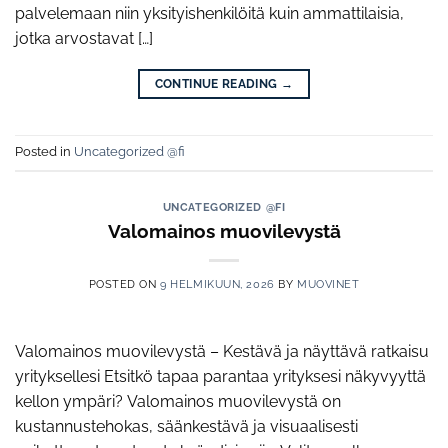
palvelemaan niin yksityishenkilöitä kuin ammattilaisia,
jotka arvostavat […]
CONTINUE READING
→
Posted in
Uncategorized @fi
UNCATEGORIZED @FI
Valomainos muovilevystä
POSTED ON
9 HELMIKUUN, 2026
BY
MUOVINET
Valomainos muovilevystä – Kestävä ja näyttävä ratkaisu
yrityksellesi Etsitkö tapaa parantaa yrityksesi näkyvyyttä
kellon ympäri? Valomainos muovilevystä on
kustannustehokas, säänkestävä ja visuaalisesti