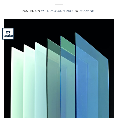
POSTED ON
27 TOUKOKUUN, 2026
BY
MUOVINET
27
touko