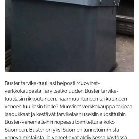
Buster tarvike-tuulilasi helposti Muovinet-
verkkokaupasta Tarvitsetko uuden Buster tarvike-
tuulilasin rikkoutuneen, naarmuuntuneen tai kuluneen
veneen tuulilasin tilalle? Muovinet verkkokauppa tarjoaa
laadukkaat ja kestävät tarvikelasit useisiin suosittuihin
Buster-venemalleihin nopeasti toimitettuna koko
Suomeen. Buster on yksi Suomen tunnetuimmista
venevalmistajista, ja veneet ovat aktiivisessa käytössä