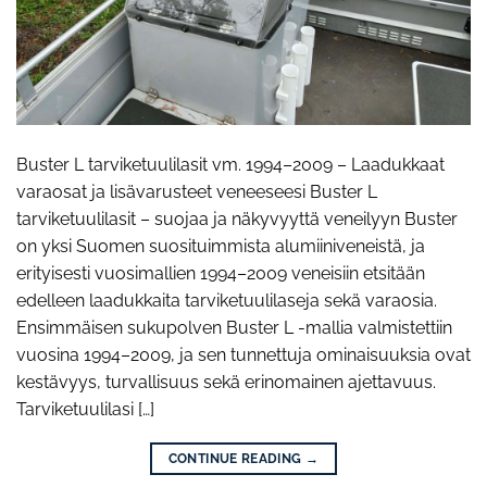
Buster L tarviketuulilasit vm. 1994–2009 – Laadukkaat
varaosat ja lisävarusteet veneeseesi Buster L
tarviketuulilasit – suojaa ja näkyvyyttä veneilyyn Buster
on yksi Suomen suosituimmista alumiiniveneistä, ja
erityisesti vuosimallien 1994–2009 veneisiin etsitään
edelleen laadukkaita tarviketuulilaseja sekä varaosia.
Ensimmäisen sukupolven Buster L -mallia valmistettiin
vuosina 1994–2009, ja sen tunnettuja ominaisuuksia ovat
kestävyys, turvallisuus sekä erinomainen ajettavuus.
Tarviketuulilasi […]
CONTINUE READING
→