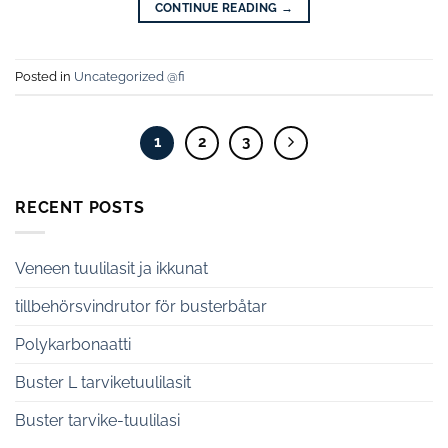
CONTINUE READING
→
Posted in
Uncategorized @fi
1
2
3
RECENT POSTS
Veneen tuulilasit ja ikkunat
tillbehörsvindrutor för busterbåtar
Polykarbonaatti
Buster L tarviketuulilasit
Buster tarvike-tuulilasi