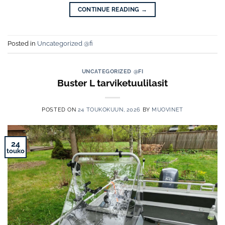
CONTINUE READING
→
Posted in
Uncategorized @fi
UNCATEGORIZED @FI
Buster L tarviketuulilasit
POSTED ON
24 TOUKOKUUN, 2026
BY
MUOVINET
24
touko