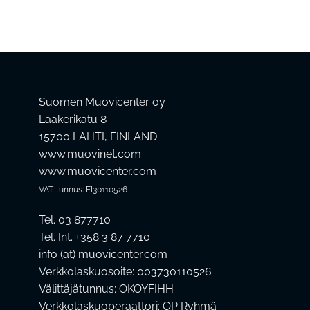
Suomen Muovicenter oy
Laakerikatu 8
15700 LAHTI, FINLAND
www.muovinet.com
www.muovicenter.com
VAT-tunnus: FI30110526
Tel. 03 877710
Tel. Int. +358 3 87 7710
info (at) muovicenter.com
Verkkolaskuosoite: 003730110526
Välittäjätunnus: OKOYFIHH
Verkkolaskuoperaattori: OP Ryhmä