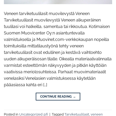
Veneen tarviketuulilasit muovilevystä Veneen
Tarviketuulilasit muovilevystä Veneen alkuperäinen
tuulilasi voi halkeilla, samentua tai rikkoutua. Kotimaisen
Suomen Muovicenter Oy:n asiantuntevalla
valmistuksella ja Muovinet.com-verkkokaupan nopeilla
toimituksilla mittatilaustyönä tehty veneen
tarviketuulilasit ovat edullinen ja kestävä vaihtoehto
uuden alkuperäisosan tilalle. Oikealla materiaalivalinnalla
varmistat esteettömän näkyvyyden ja pitkän käyttöiän
vaativissa meriolosuhteissa. Parhaat muovimateriaalit
venelasiksi Venelasien valmistuksessa käytetään
pääasiassa kahta eri […]
CONTINUE READING
→
Posted in
Uncategorized @fi
|
Tagged
Tarviketuulilasit
,
veneen