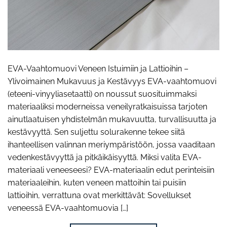
EVA-Vaahtomuovi Veneen Istuimiin ja Lattioihin –
Ylivoimainen Mukavuus ja Kestävyys EVA-vaahtomuovi
(eteeni-vinyyliasetaatti) on noussut suosituimmaksi
materiaaliksi moderneissa veneilyratkaisuissa tarjoten
ainutlaatuisen yhdistelmän mukavuutta, turvallisuutta ja
kestävyyttä. Sen suljettu solurakenne tekee siitä
ihanteellisen valinnan meriympäristöön, jossa vaaditaan
vedenkestävyyttä ja pitkäikäisyyttä. Miksi valita EVA-
materiaali veneeseesi? EVA-materiaalin edut perinteisiin
materiaaleihin, kuten veneen mattoihin tai puisiin
lattioihin, verrattuna ovat merkittävät: Sovellukset
veneessä EVA-vaahtomuovia […]