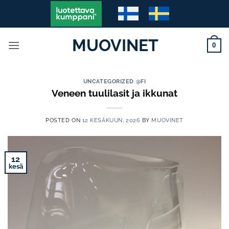
Skip
to
content
MUOVINET
0
UNCATEGORIZED @FI
Veneen tuulilasit ja ikkunat
POSTED ON
12 KESÄKUUN, 2026
BY
MUOVINET
12
kesä