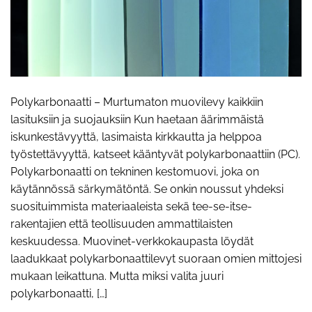
Polykarbonaatti – Murtumaton muovilevy kaikkiin
lasituksiin ja suojauksiin Kun haetaan äärimmäistä
iskunkestävyyttä, lasimaista kirkkautta ja helppoa
työstettävyyttä, katseet kääntyvät polykarbonaattiin (PC).
Polykarbonaatti on tekninen kestomuovi, joka on
käytännössä särkymätöntä. Se onkin noussut yhdeksi
suosituimmista materiaaleista sekä tee-se-itse-
rakentajien että teollisuuden ammattilaisten
keskuudessa. Muovinet-verkkokaupasta löydät
laadukkaat polykarbonaattilevyt suoraan omien mittojesi
mukaan leikattuna. Mutta miksi valita juuri
polykarbonaatti, […]