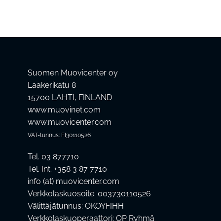
Suomen Muovicenter oy
Laakerikatu 8
15700 LAHTI, FINLAND
www.muovinet.com
www.muovicenter.com
VAT-tunnus: FI30110526
Tel. 03 877710
Tel. Int. +358 3 87 7710
info (at) muovicenter.com
Verkkolaskuosoite: 003730110526
Välittäjätunnus: OKOYFIHH
Verkkolaskuoperaattori: OP Ryhmä