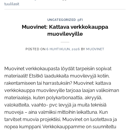
tuulilasit
UNCATEGORIZED @FI
Muovinet: Kattava verkkokauppa
muovilevyille
POSTED ON
6 HUHTIKUUN, 2026
BY
MUOVINET
Muovinet verkkokaupasta löydät tarpeisiin sopivat
materiaalit! Etsitkö laadukkaita muovilevyjä kotiin,
rakentamiseen tai harrastuksiin? Muovinet: kattava
verkkokauppa muovilevyille tarjoaa laajan valikoiman
materiaaleja, kuten polykarbonaattia, akryyliä,
valokatteita, vaahto- pvc levyjä ja muita teknisiä
muoveja – aina valmiiksi mittoihin leikattuna. Kun
tarvitset muovia projektiisi, Muovinet on luotettava ja
nopea kumppani. Verkkokauppamme on suunniteltu