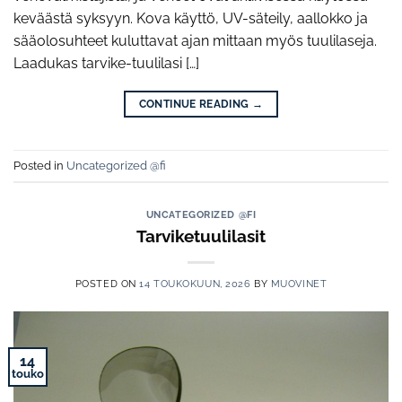
keväästä syksyyn. Kova käyttö, UV-säteily, aallokko ja
sääolosuhteet kuluttavat ajan mittaan myös tuulilaseja.
Laadukas tarvike-tuulilasi […]
CONTINUE READING
→
Posted in
Uncategorized @fi
UNCATEGORIZED @FI
Tarviketuulilasit
POSTED ON
14 TOUKOKUUN, 2026
BY
MUOVINET
14
touko