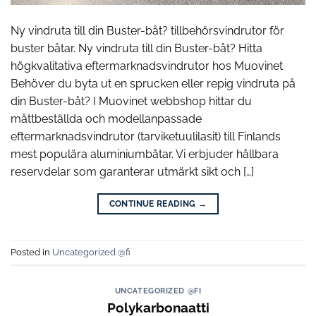
Ny vindruta till din Buster-båt? tillbehörsvindrutor för
buster båtar. Ny vindruta till din Buster-båt? Hitta
högkvalitativa eftermarknadsvindrutor hos Muovinet
Behöver du byta ut en sprucken eller repig vindruta på
din Buster-båt? I Muovinet webbshop hittar du
måttbeställda och modellanpassade
eftermarknadsvindrutor (tarviketuulilasit) till Finlands
mest populära aluminiumbåtar. Vi erbjuder hållbara
reservdelar som garanterar utmärkt sikt och […]
CONTINUE READING
→
Posted in
Uncategorized @fi
UNCATEGORIZED @FI
Polykarbonaatti