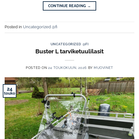
CONTINUE READING
→
Posted in
Uncategorized @fi
UNCATEGORIZED @FI
Buster L tarviketuulilasit
POSTED ON
24 TOUKOKUUN, 2026
BY
MUOVINET
24
touko