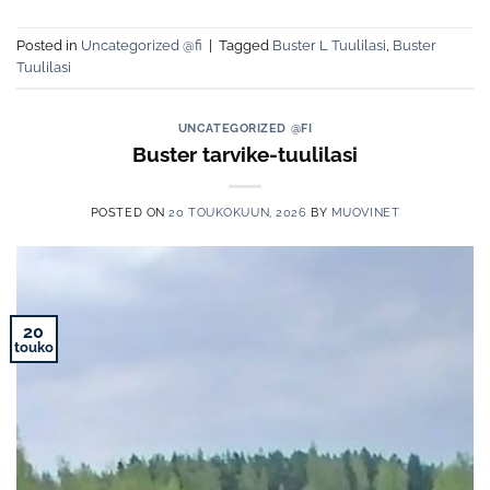
Posted in
Uncategorized @fi
|
Tagged
Buster L Tuulilasi
,
Buster
Tuulilasi
UNCATEGORIZED @FI
Buster tarvike-tuulilasi
POSTED ON
20 TOUKOKUUN, 2026
BY
MUOVINET
20
touko