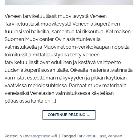
Veneen tarviketuulilasit muovilevystä Veneen
Tarviketuulilasit muovilevystä Veneen alkuperäinen
tuulilasi voi halkeilla, samentua tai rikkoutua. Kotimaisen
Suomen Muovicenter Oy:n asiantuntevalla
valmistuksella ja Muovinet.com-verkkokaupan nopeilla
toimituksilla mittatilaustyönä tehty veneen
tarviketuulilasit ovat edullinen ja kestävä vaihtoehto
uuden alkuperäisosan tilalle. Oikealla materiaalivalinnalla
varmistat esteettömän näkyvyyden ja pitkän käyttöiän
vaativissa meriolosuhteissa. Parhaat muovimateriaalit
venelasiksi Venelasien valmistuksessa käytetään
pääasiassa kahta eri […]
CONTINUE READING
→
Posted in
Uncategorized @fi
|
Tagged
Tarviketuulilasit
,
veneen