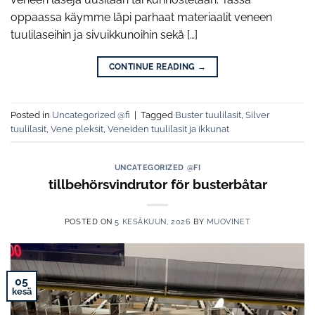
oppaassa käymme läpi parhaat materiaalit veneen
tuulilaseihin ja sivuikkunoihin sekä […]
CONTINUE READING
→
Posted in
Uncategorized @fi
|
Tagged
Buster tuulilasit
,
Silver
tuulilasit
,
Vene pleksit
,
Veneiden tuulilasit ja ikkunat
UNCATEGORIZED @FI
tillbehörsvindrutor för busterbåtar
POSTED ON
5 KESÄKUUN, 2026
BY
MUOVINET
05
kesä