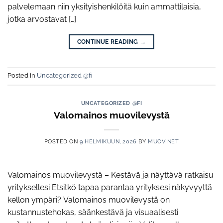
palvelemaan niin yksityishenkilöitä kuin ammattilaisia,
jotka arvostavat […]
CONTINUE READING
→
Posted in
Uncategorized @fi
UNCATEGORIZED @FI
Valomainos muovilevystä
POSTED ON
9 HELMIKUUN, 2026
BY
MUOVINET
Valomainos muovilevystä – Kestävä ja näyttävä ratkaisu
yrityksellesi Etsitkö tapaa parantaa yrityksesi näkyvyyttä
kellon ympäri? Valomainos muovilevystä on
kustannustehokas, säänkestävä ja visuaalisesti