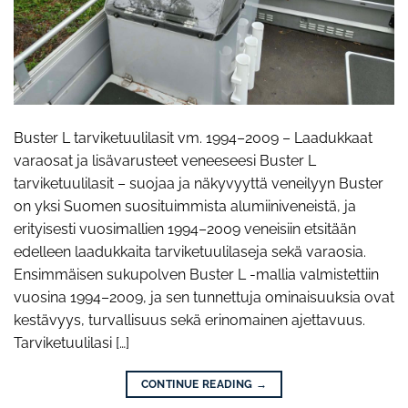
Buster L tarviketuulilasit vm. 1994–2009 – Laadukkaat
varaosat ja lisävarusteet veneeseesi Buster L
tarviketuulilasit – suojaa ja näkyvyyttä veneilyyn Buster
on yksi Suomen suosituimmista alumiiniveneistä, ja
erityisesti vuosimallien 1994–2009 veneisiin etsitään
edelleen laadukkaita tarviketuulilaseja sekä varaosia.
Ensimmäisen sukupolven Buster L -mallia valmistettiin
vuosina 1994–2009, ja sen tunnettuja ominaisuuksia ovat
kestävyys, turvallisuus sekä erinomainen ajettavuus.
Tarviketuulilasi […]
CONTINUE READING
→