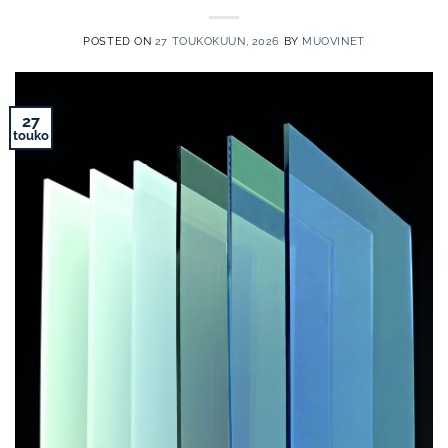
POSTED ON
27 TOUKOKUUN, 2026
BY
MUOVINET
27
touko