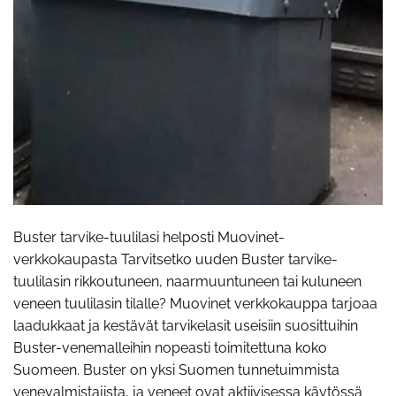
Buster tarvike-tuulilasi helposti Muovinet-
verkkokaupasta Tarvitsetko uuden Buster tarvike-
tuulilasin rikkoutuneen, naarmuuntuneen tai kuluneen
veneen tuulilasin tilalle? Muovinet verkkokauppa tarjoaa
laadukkaat ja kestävät tarvikelasit useisiin suosittuihin
Buster-venemalleihin nopeasti toimitettuna koko
Suomeen. Buster on yksi Suomen tunnetuimmista
venevalmistajista, ja veneet ovat aktiivisessa käytössä