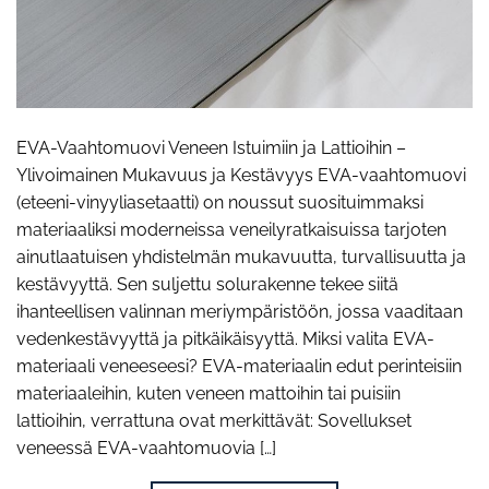
EVA-Vaahtomuovi Veneen Istuimiin ja Lattioihin –
Ylivoimainen Mukavuus ja Kestävyys EVA-vaahtomuovi
(eteeni-vinyyliasetaatti) on noussut suosituimmaksi
materiaaliksi moderneissa veneilyratkaisuissa tarjoten
ainutlaatuisen yhdistelmän mukavuutta, turvallisuutta ja
kestävyyttä. Sen suljettu solurakenne tekee siitä
ihanteellisen valinnan meriympäristöön, jossa vaaditaan
vedenkestävyyttä ja pitkäikäisyyttä. Miksi valita EVA-
materiaali veneeseesi? EVA-materiaalin edut perinteisiin
materiaaleihin, kuten veneen mattoihin tai puisiin
lattioihin, verrattuna ovat merkittävät: Sovellukset
veneessä EVA-vaahtomuovia […]