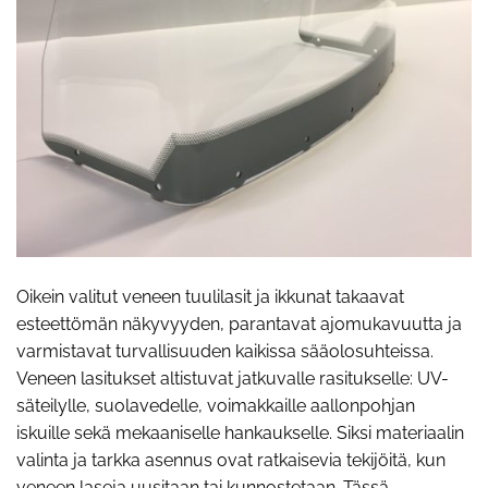
Oikein valitut veneen tuulilasit ja ikkunat takaavat
esteettömän näkyvyyden, parantavat ajomukavuutta ja
varmistavat turvallisuuden kaikissa sääolosuhteissa.
Veneen lasitukset altistuvat jatkuvalle rasitukselle: UV-
säteilylle, suolavedelle, voimakkaille aallonpohjan
iskuille sekä mekaaniselle hankaukselle. Siksi materiaalin
valinta ja tarkka asennus ovat ratkaisevia tekijöitä, kun
veneen laseja uusitaan tai kunnostetaan. Tässä