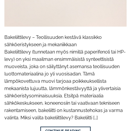
Bakeliittilevy – Teollisuuden kestävä klassikko
sähköeristykseen ja mekaniikkaan
Bakeliittilevy (tunnetaan myös nimillä paperifenoli tai HP-
levy) on yksi maailman ensimmäisistä synteettisistä
muoveista, joka on säilyttänyt asemansa teollisuuden
luottomateriaalina jo yli vuosisadan. Tämä
lämpökovettuva muovi tarjoaa poikkeuksellista
mekaanista lujuutta, lämmönkestävyyttä ja ylivertaisia
sähköeristysominaisuuksia. Etsitpä materiaalia
sähkökeskukseen, koneenosiin tai vaativaan tekniseen
rakentamiseen, bakeliitti on kustannustehokas ja varma
valinta. Miksi valita bakeliittilevy? Bakeliitti […]
CONTINUE READING
→