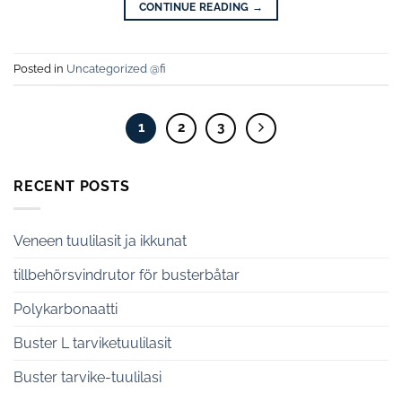
CONTINUE READING
→
Posted in
Uncategorized @fi
1
2
3
RECENT POSTS
Veneen tuulilasit ja ikkunat
tillbehörsvindrutor för busterbåtar
Polykarbonaatti
Buster L tarviketuulilasit
Buster tarvike-tuulilasi