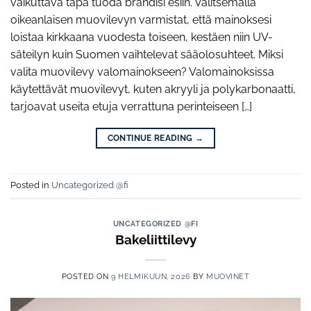
vaikuttava tapa tuoda brändisi esiin. Valitsemalla
oikeanlaisen muovilevyn varmistat, että mainoksesi
loistaa kirkkaana vuodesta toiseen, kestäen niin UV-
säteilyn kuin Suomen vaihtelevat sääolosuhteet. Miksi
valita muovilevy valomainokseen? Valomainoksissa
käytettävät muovilevyt, kuten akryyli ja polykarbonaatti,
tarjoavat useita etuja verrattuna perinteiseen […]
CONTINUE READING
→
Posted in
Uncategorized @fi
UNCATEGORIZED @FI
Bakeliittilevy
POSTED ON
9 HELMIKUUN, 2026
BY
MUOVINET