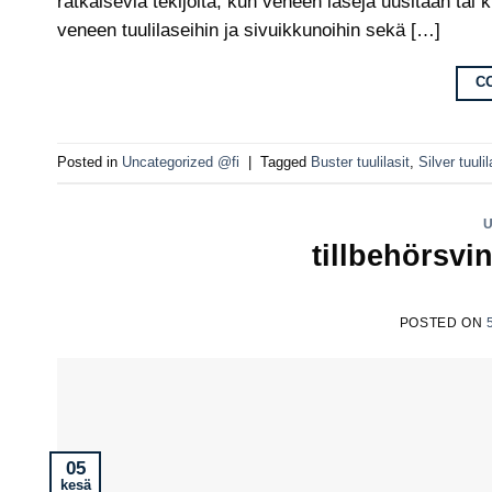
ratkaisevia tekijöitä, kun veneen laseja uusitaan ta
veneen tuulilaseihin ja sivuikkunoihin sekä […]
C
Posted in
Uncategorized @fi
|
Tagged
Buster tuulilasit
,
Silver tuulil
tillbehörsvi
POSTED ON
05
kesä