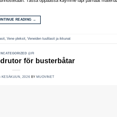
i kunnostetaan. Tässä oppaassa käymme läpi parhaat materiaa
ONTINUE READING
→
asit
,
Vene pleksit
,
Veneiden tuulilasit ja ikkunat
UNCATEGORIZED @FI
ndrutor för busterbåtar
5 KESÄKUUN, 2026
BY
MUOVINET