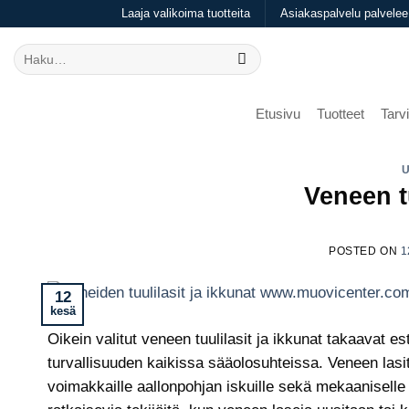
Skip
Laaja valikoima tuotteita
Asiakaspalvelu palvelee
to
Etsi:
content
Etusivu
Tuotteet
Tarvi
Veneen tu
POSTED ON
1
12
kesä
Oikein valitut veneen tuulilasit ja ikkunat takaavat
turvallisuuden kaikissa sääolosuhteissa. Veneen lasitu
voimakkaille aallonpohjan iskuille sekä mekaaniselle 