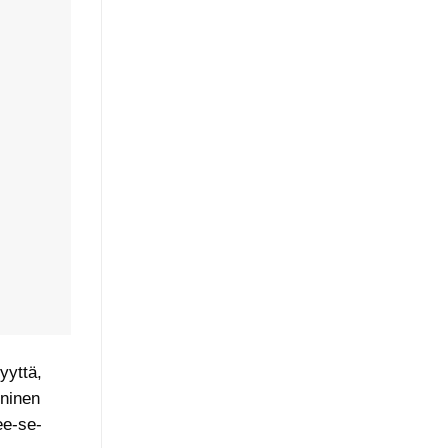
yyttä,
kninen
ee-se-