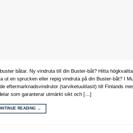
 buster båtar. Ny vindruta till din Buster-båt? Hitta högkvalita
ut en sprucken eller repig vindruta på din Buster-båt? I M
 eftermarknadsvindrutor (tarviketuulilasit) till Finlands me
delar som garanterar utmärkt sikt och […]
ONTINUE READING
→