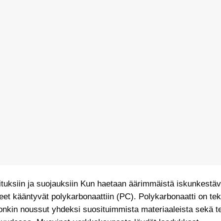
ituksiin ja suojauksiin Kun haetaan äärimmäistä iskunkestäv
seet kääntyvät polykarbonaattiin (PC). Polykarbonaatti on te
nkin noussut yhdeksi suosituimmista materiaaleista sekä t