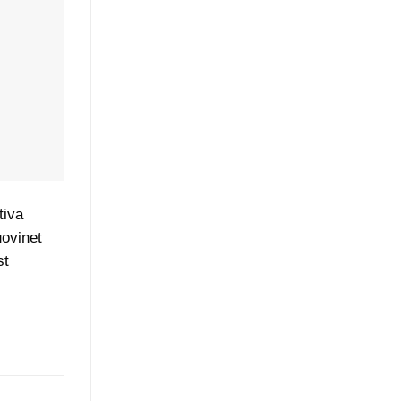
tiva
uovinet
st