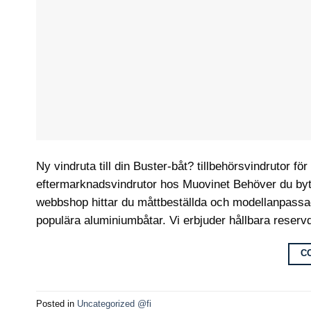
Ny vindruta till din Buster-båt? tillbehörsvindrutor för
eftermarknadsvindrutor hos Muovinet Behöver du byta 
webbshop hittar du måttbeställda och modellanpassade
populära aluminiumbåtar. Vi erbjuder hållbara reserv
C
Posted in
Uncategorized @fi