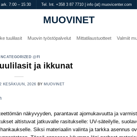
 ark. 7:00 – 15:30
Tel. Int. +358 3 87 7710 | info (at) muovicenter.com
MUOVINET
ke tuulilasit
Muovin työstöpalvelut
Mittatilaustuotteet
Valmiit mu
UNCATEGORIZED @FI
ulilasit ja ikkunat
2 KESÄKUUN, 2026
BY
MUOVINET
 esteettömän näkyvyyden, parantavat ajomukavuutta ja varmis
kset altistuvat jatkuvalle rasitukselle: UV-säteilylle, suolav
hankaukselle. Siksi materiaalin valinta ja tarkka asennus ov