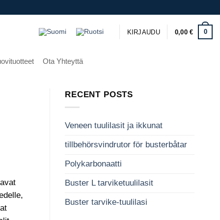
0
KIRJAUDU
0,00
€
ovituotteet
Ota Yhteyttä
RECENT POSTS
Veneen tuulilasit ja ikkunat
tillbehörsvindrutor för busterbåtar
Polykarbonaatti
tavat
Buster L tarviketuulilasit
edelle,
Buster tarvike-tuulilasi
at