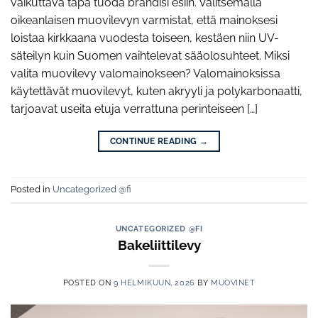
vaikuttava tapa tuoda brändisi esiin. Valitsemalla
oikeanlaisen muovilevyn varmistat, että mainoksesi
loistaa kirkkaana vuodesta toiseen, kestäen niin UV-
säteilyn kuin Suomen vaihtelevat sääolosuhteet. Miksi
valita muovilevy valomainokseen? Valomainoksissa
käytettävät muovilevyt, kuten akryyli ja polykarbonaatti,
tarjoavat useita etuja verrattuna perinteiseen […]
CONTINUE READING
→
Posted in
Uncategorized @fi
UNCATEGORIZED @FI
Bakeliittilevy
POSTED ON
9 HELMIKUUN, 2026
BY
MUOVINET