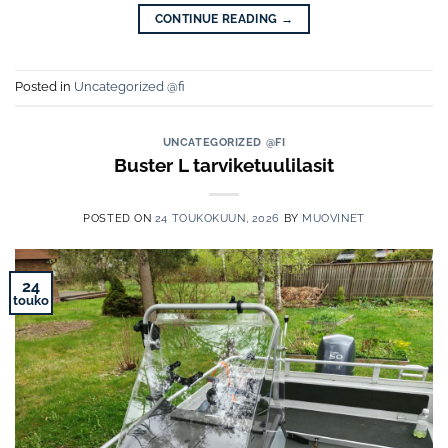
CONTINUE READING
→
Posted in
Uncategorized @fi
UNCATEGORIZED @FI
Buster L tarviketuulilasit
POSTED ON
24 TOUKOKUUN, 2026
BY
MUOVINET
24
touko