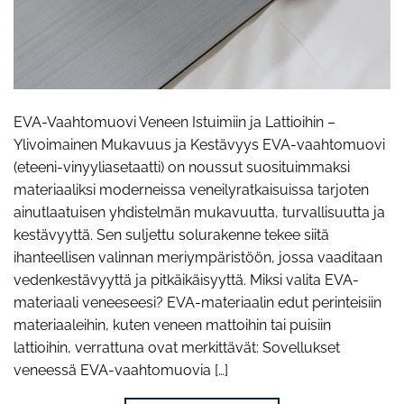
EVA-Vaahtomuovi Veneen Istuimiin ja Lattioihin –
Ylivoimainen Mukavuus ja Kestävyys EVA-vaahtomuovi
(eteeni-vinyyliasetaatti) on noussut suosituimmaksi
materiaaliksi moderneissa veneilyratkaisuissa tarjoten
ainutlaatuisen yhdistelmän mukavuutta, turvallisuutta ja
kestävyyttä. Sen suljettu solurakenne tekee siitä
ihanteellisen valinnan meriympäristöön, jossa vaaditaan
vedenkestävyyttä ja pitkäikäisyyttä. Miksi valita EVA-
materiaali veneeseesi? EVA-materiaalin edut perinteisiin
materiaaleihin, kuten veneen mattoihin tai puisiin
lattioihin, verrattuna ovat merkittävät: Sovellukset
veneessä EVA-vaahtomuovia […]