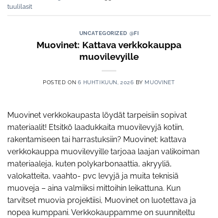
tuulilasit
UNCATEGORIZED @FI
Muovinet: Kattava verkkokauppa
muovilevyille
POSTED ON
6 HUHTIKUUN, 2026
BY
MUOVINET
Muovinet verkkokaupasta löydät tarpeisiin sopivat
materiaalit! Etsitkö laadukkaita muovilevyjä kotiin,
rakentamiseen tai harrastuksiin? Muovinet: kattava
verkkokauppa muovilevyille tarjoaa laajan valikoiman
materiaaleja, kuten polykarbonaattia, akryyliä,
valokatteita, vaahto- pvc levyjä ja muita teknisiä
muoveja – aina valmiiksi mittoihin leikattuna. Kun
tarvitset muovia projektiisi, Muovinet on luotettava ja
nopea kumppani. Verkkokauppamme on suunniteltu