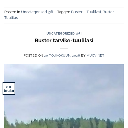
Posted in
Uncategorized @fi
|
Tagged
Buster L Tuulilasi
,
Buster
Tuulilasi
UNCATEGORIZED @FI
Buster tarvike-tuulilasi
POSTED ON
20 TOUKOKUUN, 2026
BY
MUOVINET
20
touko