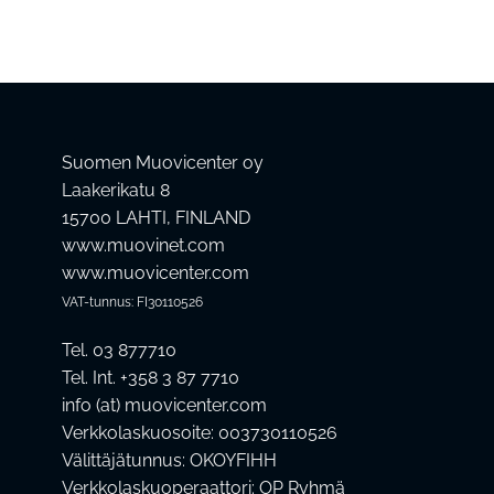
Suomen Muovicenter oy
Laakerikatu 8
15700 LAHTI, FINLAND
www.muovinet.com
www.muovicenter.com
VAT-tunnus: FI30110526
Tel. 03 877710
Tel. Int. +358 3 87 7710
info (at) muovicenter.com
Verkkolaskuosoite: 003730110526
Välittäjätunnus: OKOYFIHH
Verkkolaskuoperaattori: OP Ryhmä