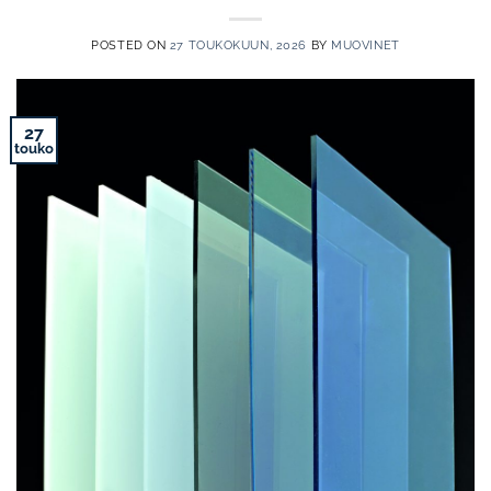
POSTED ON
27 TOUKOKUUN, 2026
BY
MUOVINET
27
touko