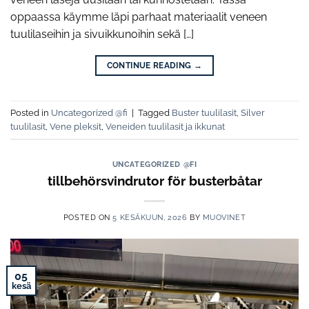
oppaassa käymme läpi parhaat materiaalit veneen
tuulilaseihin ja sivuikkunoihin sekä […]
CONTINUE READING
→
Posted in
Uncategorized @fi
|
Tagged
Buster tuulilasit
,
Silver
tuulilasit
,
Vene pleksit
,
Veneiden tuulilasit ja ikkunat
UNCATEGORIZED @FI
tillbehörsvindrutor för busterbåtar
POSTED ON
5 KESÄKUUN, 2026
BY
MUOVINET
05
kesä