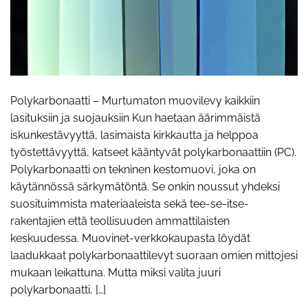
Polykarbonaatti – Murtumaton muovilevy kaikkiin
lasituksiin ja suojauksiin Kun haetaan äärimmäistä
iskunkestävyyttä, lasimaista kirkkautta ja helppoa
työstettävyyttä, katseet kääntyvät polykarbonaattiin (PC).
Polykarbonaatti on tekninen kestomuovi, joka on
käytännössä särkymätöntä. Se onkin noussut yhdeksi
suosituimmista materiaaleista sekä tee-se-itse-
rakentajien että teollisuuden ammattilaisten
keskuudessa. Muovinet-verkkokaupasta löydät
laadukkaat polykarbonaattilevyt suoraan omien mittojesi
mukaan leikattuna. Mutta miksi valita juuri
polykarbonaatti, […]