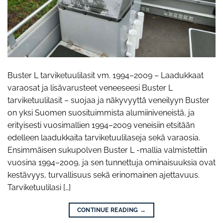
Buster L tarviketuulilasit vm. 1994–2009 – Laadukkaat
varaosat ja lisävarusteet veneeseesi Buster L
tarviketuulilasit – suojaa ja näkyvyyttä veneilyyn Buster
on yksi Suomen suosituimmista alumiiniveneistä, ja
erityisesti vuosimallien 1994–2009 veneisiin etsitään
edelleen laadukkaita tarviketuulilaseja sekä varaosia.
Ensimmäisen sukupolven Buster L -mallia valmistettiin
vuosina 1994–2009, ja sen tunnettuja ominaisuuksia ovat
kestävyys, turvallisuus sekä erinomainen ajettavuus.
Tarviketuulilasi […]
CONTINUE READING
→