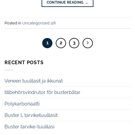
CONTINUE READING
→
Posted in
Uncategorized @fi
1
2
3
RECENT POSTS
Veneen tuulilasit ja ikkunat
tillbehörsvindrutor för busterbåtar
Polykarbonaatti
Buster L tarviketuulilasit
Buster tarvike-tuulilasi