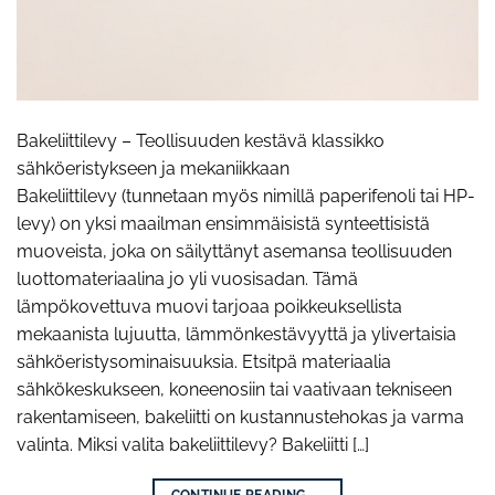
Bakeliittilevy – Teollisuuden kestävä klassikko
sähköeristykseen ja mekaniikkaan
Bakeliittilevy (tunnetaan myös nimillä paperifenoli tai HP-
levy) on yksi maailman ensimmäisistä synteettisistä
muoveista, joka on säilyttänyt asemansa teollisuuden
luottomateriaalina jo yli vuosisadan. Tämä
lämpökovettuva muovi tarjoaa poikkeuksellista
mekaanista lujuutta, lämmönkestävyyttä ja ylivertaisia
sähköeristysominaisuuksia. Etsitpä materiaalia
sähkökeskukseen, koneenosiin tai vaativaan tekniseen
rakentamiseen, bakeliitti on kustannustehokas ja varma
valinta. Miksi valita bakeliittilevy? Bakeliitti […]
CONTINUE READING
→