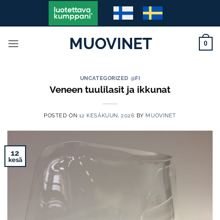
Skip
to
content
MUOVINET
0
UNCATEGORIZED @FI
Veneen tuulilasit ja ikkunat
POSTED ON
12 KESÄKUUN, 2026
BY
MUOVINET
12
kesä