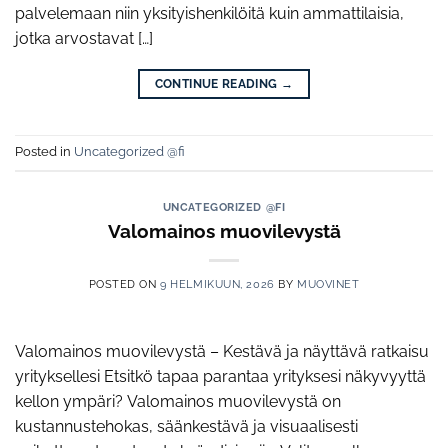
palvelemaan niin yksityishenkilöitä kuin ammattilaisia,
jotka arvostavat […]
CONTINUE READING
→
Posted in
Uncategorized @fi
UNCATEGORIZED @FI
Valomainos muovilevystä
POSTED ON
9 HELMIKUUN, 2026
BY
MUOVINET
Valomainos muovilevystä – Kestävä ja näyttävä ratkaisu
yrityksellesi Etsitkö tapaa parantaa yrityksesi näkyvyyttä
kellon ympäri? Valomainos muovilevystä on
kustannustehokas, säänkestävä ja visuaalisesti