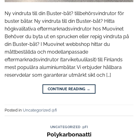
Ny vindruta till din Buster-båt? tillbehörsvindrutor för
buster båtar. Ny vindruta till din Buster-båt? Hitta
högkvalitativa eftermarknadsvindrutor hos Muovinet
Behöver du byta ut en sprucken eller repig vindruta på
din Buster-båt? I Muovinet webbshop hittar du
måttbeställda och modellanpassade
eftermarknadsvindrutor (tarviketuulilasit) till Finlands
mest populära aluminiumbåtar. Vi erbjuder hållbara
reservdelar som garanterar utmärkt sikt och […]
CONTINUE READING
→
Posted in
Uncategorized @fi
UNCATEGORIZED @FI
Polykarbonaatti