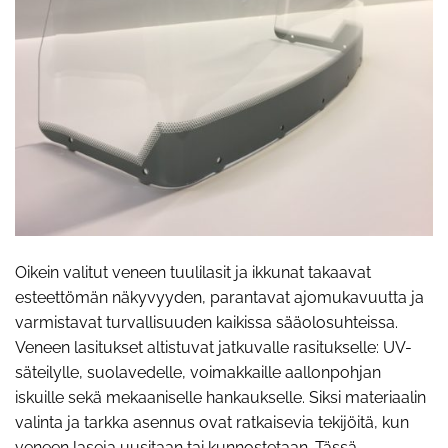
Oikein valitut veneen tuulilasit ja ikkunat takaavat
esteettömän näkyvyyden, parantavat ajomukavuutta ja
varmistavat turvallisuuden kaikissa sääolosuhteissa.
Veneen lasitukset altistuvat jatkuvalle rasitukselle: UV-
säteilylle, suolavedelle, voimakkaille aallonpohjan
iskuille sekä mekaaniselle hankaukselle. Siksi materiaalin
valinta ja tarkka asennus ovat ratkaisevia tekijöitä, kun
veneen laseja uusitaan tai kunnostetaan. Tässä