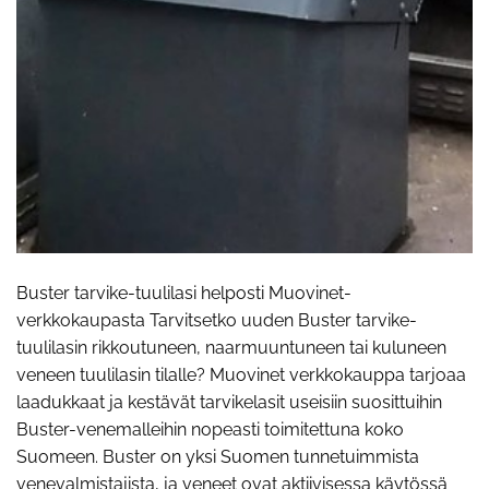
Buster tarvike-tuulilasi helposti Muovinet-
verkkokaupasta Tarvitsetko uuden Buster tarvike-
tuulilasin rikkoutuneen, naarmuuntuneen tai kuluneen
veneen tuulilasin tilalle? Muovinet verkkokauppa tarjoaa
laadukkaat ja kestävät tarvikelasit useisiin suosittuihin
Buster-venemalleihin nopeasti toimitettuna koko
Suomeen. Buster on yksi Suomen tunnetuimmista
venevalmistajista, ja veneet ovat aktiivisessa käytössä