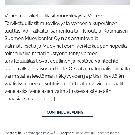
Veneen tarviketuulilasit muovilevystä Veneen
Tarviketuulilasit muovilevystä Veneen alkuperäinen
tuulilasi voi halkeilla, samentua tai rikkoutua. Kotimaisen
Suomen Muovicenter Oy:n asiantuntevalla
valmistuksella ja Muovinet.com-verkkokaupan nopeilla
toimituksilla mittatilaustyönä tehty veneen
tarviketuulilasit ovat edullinen ja kestävä vaihtoehto
uuden alkuperäisosan tilalle. Oikealla materiaalivalinnalla
varmistat esteettömän näkyvyyden ja pitkän käyttöiän
vaativissa meriolosuhteissa. Parhaat muovimateriaalit
venelasiksi Venelasien valmistuksessa käytetään
pääasiassa kahta eri […]
CONTINUE READING
→
Posted in
Uncategorized @fi
|
Tagged
Tarviketuulilasit
,
veneen