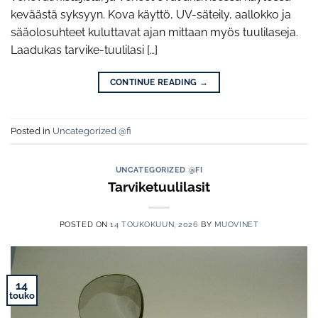
keväästä syksyyn. Kova käyttö, UV-säteily, aallokko ja
sääolosuhteet kuluttavat ajan mittaan myös tuulilaseja.
Laadukas tarvike-tuulilasi […]
CONTINUE READING
→
Posted in
Uncategorized @fi
UNCATEGORIZED @FI
Tarviketuulilasit
POSTED ON
14 TOUKOKUUN, 2026
BY
MUOVINET
14
touko