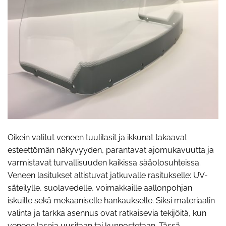
Oikein valitut veneen tuulilasit ja ikkunat takaavat
esteettömän näkyvyyden, parantavat ajomukavuutta ja
varmistavat turvallisuuden kaikissa sääolosuhteissa.
Veneen lasitukset altistuvat jatkuvalle rasitukselle: UV-
säteilylle, suolavedelle, voimakkaille aallonpohjan
iskuille sekä mekaaniselle hankaukselle. Siksi materiaalin
valinta ja tarkka asennus ovat ratkaisevia tekijöitä, kun
veneen laseja uusitaan tai kunnostetaan. Tässä