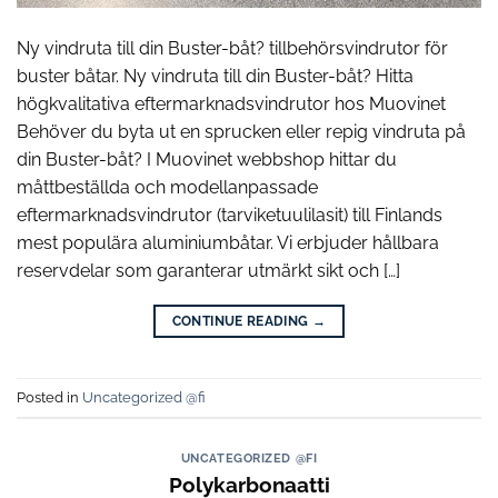
Ny vindruta till din Buster-båt? tillbehörsvindrutor för
buster båtar. Ny vindruta till din Buster-båt? Hitta
högkvalitativa eftermarknadsvindrutor hos Muovinet
Behöver du byta ut en sprucken eller repig vindruta på
din Buster-båt? I Muovinet webbshop hittar du
måttbeställda och modellanpassade
eftermarknadsvindrutor (tarviketuulilasit) till Finlands
mest populära aluminiumbåtar. Vi erbjuder hållbara
reservdelar som garanterar utmärkt sikt och […]
CONTINUE READING
→
Posted in
Uncategorized @fi
UNCATEGORIZED @FI
Polykarbonaatti