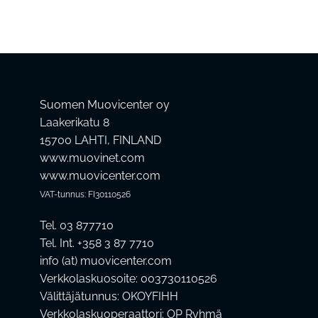
Suomen Muovicenter oy
Laakerikatu 8
15700 LAHTI, FINLAND
www.muovinet.com
www.muovicenter.com
VAT-tunnus: FI30110526
Tel. 03 877710
Tel. Int. +358 3 87 7710
info (at) muovicenter.com
Verkkolaskuosoite: 003730110526
Välittäjätunnus: OKOYFIHH
Verkkolaskuoperaattori: OP Ryhmä