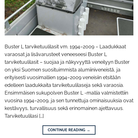
Buster L tarviketuulilasit vm. 1994–2009 – Laadukkaat
varaosat ja lisävarusteet veneeseesi Buster L
tarviketuulilasit – suojaa ja näkyvyyttä veneilyyn Buster
on yksi Suomen suosituimmista alumiiniveneistä, ja
erityisesti vuosimallien 1994–2009 veneisiin etsitään
edelleen laadukkaita tarviketuulilaseja sekä varaosia.
Ensimmäisen sukupolven Buster L -mallia valmistettiin
vuosina 1994–2009, ja sen tunnettuja ominaisuuksia ovat
kestävyys, turvallisuus sekä erinomainen ajettavuus.
Tarviketuulilasi […]
CONTINUE READING
→