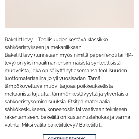
Bakeliittilevy – Teollisuuden kestävä klassikko
sähköeristykseen ja mekaniikkaan
Bakeliittilevy (tunnetaan myös nimillä paperifenoli tai HP-
levy) on yksi maailman ensimmäisistä synteettisistä
muoveista, joka on säilyttänyt asemansa teollisuuden
luottomateriaalina jo yli vuosisadan. Tämä
lämpökovettuva muovi tarjoaa poikkeuksellista
mekaanista lujuutta, lämmönkestävyyttä ja ylivertaisia
sähköeristysominaisuuksia. Etsitpä materiaalia
sähkökeskukseen, koneenosiin tai vaativaan tekniseen
rakentamiseen, bakeliitti on kustannustehokas ja varma
valinta. Miksi valita bakeliittilevy? Bakeliitti […]
CONTINUE READING
→