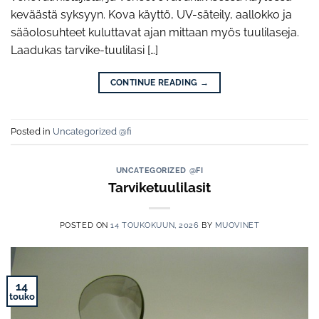
keväästä syksyyn. Kova käyttö, UV-säteily, aallokko ja
sääolosuhteet kuluttavat ajan mittaan myös tuulilaseja.
Laadukas tarvike-tuulilasi […]
CONTINUE READING
→
Posted in
Uncategorized @fi
UNCATEGORIZED @FI
Tarviketuulilasit
POSTED ON
14 TOUKOKUUN, 2026
BY
MUOVINET
14
touko