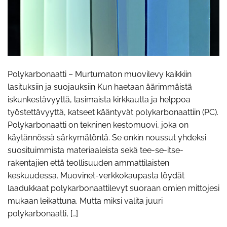
Polykarbonaatti – Murtumaton muovilevy kaikkiin
lasituksiin ja suojauksiin Kun haetaan äärimmäistä
iskunkestävyyttä, lasimaista kirkkautta ja helppoa
työstettävyyttä, katseet kääntyvät polykarbonaattiin (PC).
Polykarbonaatti on tekninen kestomuovi, joka on
käytännössä särkymätöntä. Se onkin noussut yhdeksi
suosituimmista materiaaleista sekä tee-se-itse-
rakentajien että teollisuuden ammattilaisten
keskuudessa. Muovinet-verkkokaupasta löydät
laadukkaat polykarbonaattilevyt suoraan omien mittojesi
mukaan leikattuna. Mutta miksi valita juuri
polykarbonaatti, […]