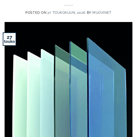
POSTED ON
27 TOUKOKUUN, 2026
BY
MUOVINET
27
touko