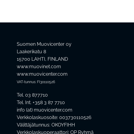
Suomen Muovicenter oy
Laakerikatu 8
15700 LAHTI, FINLAND
www.muovinet.com
www.muovicenter.com
VAT-tunnus: FI30110526
Tel. 03 877710
Tel. Int. +358 3 87 7710
info (at) muovicenter.com
Verkkolaskuosoite: 003730110526
Välittäjätunnus: OKOYFIHH
Verkkolaskuoperaattori: OP Ryhmä