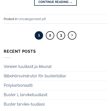
CONTINUE READING
→
Posted in
Uncategorized @fi
1
2
3
RECENT POSTS
Veneen tuulilasit ja ikkunat
tillbehörsvindrutor för busterbåtar
Polykarbonaatti
Buster L tarviketuulilasit
Buster tarvike-tuulilasi