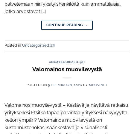
palvelemaan niin yksityishenkilöitä kuin ammattilaisia,
jotka arvostavat […]
CONTINUE READING
→
Posted in
Uncategorized @fi
UNCATEGORIZED @FI
Valomainos muovilevystä
POSTED ON
9 HELMIKUUN, 2026
BY
MUOVINET
Valomainos muovilevystä – Kestävä ja näyttävä ratkaisu
yrityksellesi Etsitkö tapaa parantaa yrityksesi näkyvyyttä
kellon ympäri? Valomainos muovilevystä on
kustannustehokas, säänkestävä ja visuaalisesti