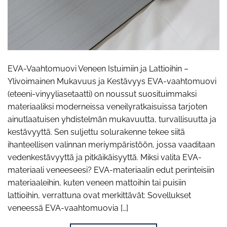
EVA-Vaahtomuovi Veneen Istuimiin ja Lattioihin –
Ylivoimainen Mukavuus ja Kestävyys EVA-vaahtomuovi
(eteeni-vinyyliasetaatti) on noussut suosituimmaksi
materiaaliksi moderneissa veneilyratkaisuissa tarjoten
ainutlaatuisen yhdistelmän mukavuutta, turvallisuutta ja
kestävyyttä. Sen suljettu solurakenne tekee siitä
ihanteellisen valinnan meriympäristöön, jossa vaaditaan
vedenkestävyyttä ja pitkäikäisyyttä. Miksi valita EVA-
materiaali veneeseesi? EVA-materiaalin edut perinteisiin
materiaaleihin, kuten veneen mattoihin tai puisiin
lattioihin, verrattuna ovat merkittävät: Sovellukset
veneessä EVA-vaahtomuovia […]