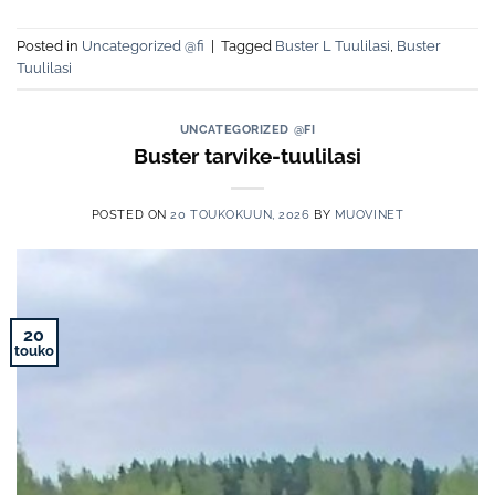
Posted in
Uncategorized @fi
|
Tagged
Buster L Tuulilasi
,
Buster
Tuulilasi
UNCATEGORIZED @FI
Buster tarvike-tuulilasi
POSTED ON
20 TOUKOKUUN, 2026
BY
MUOVINET
20
touko