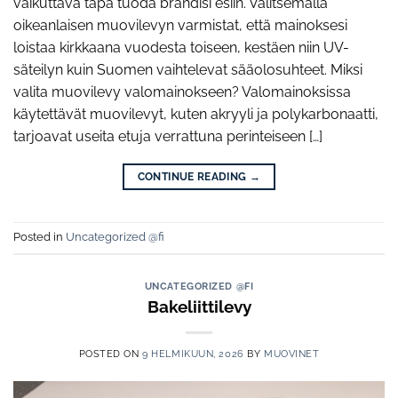
vaikuttava tapa tuoda brändisi esiin. Valitsemalla
oikeanlaisen muovilevyn varmistat, että mainoksesi
loistaa kirkkaana vuodesta toiseen, kestäen niin UV-
säteilyn kuin Suomen vaihtelevat sääolosuhteet. Miksi
valita muovilevy valomainokseen? Valomainoksissa
käytettävät muovilevyt, kuten akryyli ja polykarbonaatti,
tarjoavat useita etuja verrattuna perinteiseen […]
CONTINUE READING
→
Posted in
Uncategorized @fi
UNCATEGORIZED @FI
Bakeliittilevy
POSTED ON
9 HELMIKUUN, 2026
BY
MUOVINET