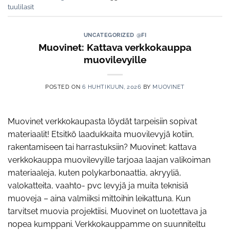
tuulilasit
UNCATEGORIZED @FI
Muovinet: Kattava verkkokauppa
muovilevyille
POSTED ON
6 HUHTIKUUN, 2026
BY
MUOVINET
Muovinet verkkokaupasta löydät tarpeisiin sopivat
materiaalit! Etsitkö laadukkaita muovilevyjä kotiin,
rakentamiseen tai harrastuksiin? Muovinet: kattava
verkkokauppa muovilevyille tarjoaa laajan valikoiman
materiaaleja, kuten polykarbonaattia, akryyliä,
valokatteita, vaahto- pvc levyjä ja muita teknisiä
muoveja – aina valmiiksi mittoihin leikattuna. Kun
tarvitset muovia projektiisi, Muovinet on luotettava ja
nopea kumppani. Verkkokauppamme on suunniteltu