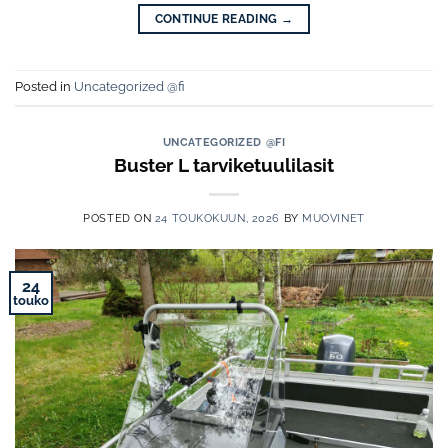
CONTINUE READING
→
Posted in
Uncategorized @fi
UNCATEGORIZED @FI
Buster L tarviketuulilasit
POSTED ON
24 TOUKOKUUN, 2026
BY
MUOVINET
24
touko