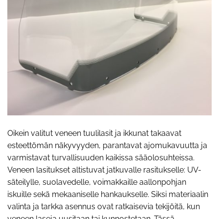
Oikein valitut veneen tuulilasit ja ikkunat takaavat
esteettömän näkyvyyden, parantavat ajomukavuutta ja
varmistavat turvallisuuden kaikissa sääolosuhteissa.
Veneen lasitukset altistuvat jatkuvalle rasitukselle: UV-
säteilylle, suolavedelle, voimakkaille aallonpohjan
iskuille sekä mekaaniselle hankaukselle. Siksi materiaalin
valinta ja tarkka asennus ovat ratkaisevia tekijöitä, kun
veneen laseja uusitaan tai kunnostetaan. Tässä