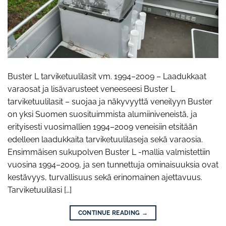
Buster L tarviketuulilasit vm. 1994–2009 – Laadukkaat
varaosat ja lisävarusteet veneeseesi Buster L
tarviketuulilasit – suojaa ja näkyvyyttä veneilyyn Buster
on yksi Suomen suosituimmista alumiiniveneistä, ja
erityisesti vuosimallien 1994–2009 veneisiin etsitään
edelleen laadukkaita tarviketuulilaseja sekä varaosia.
Ensimmäisen sukupolven Buster L -mallia valmistettiin
vuosina 1994–2009, ja sen tunnettuja ominaisuuksia ovat
kestävyys, turvallisuus sekä erinomainen ajettavuus.
Tarviketuulilasi […]
CONTINUE READING
→