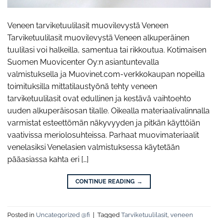
Veneen tarviketuulilasit muovilevystä Veneen
Tarviketuulilasit muovilevystä Veneen alkuperäinen
tuulilasi voi halkeilla, samentua tai rikkoutua. Kotimaisen
Suomen Muovicenter Oy:n asiantuntevalla
valmistuksella ja Muovinet.com-verkkokaupan nopeilla
toimituksilla mittatilaustyönä tehty veneen
tarviketuulilasit ovat edullinen ja kestävä vaihtoehto
uuden alkuperäisosan tilalle. Oikealla materiaalivalinnalla
varmistat esteettömän näkyvyyden ja pitkän käyttöiän
vaativissa meriolosuhteissa. Parhaat muovimateriaalit
venelasiksi Venelasien valmistuksessa käytetään
pääasiassa kahta eri […]
CONTINUE READING
→
Posted in
Uncategorized @fi
|
Tagged
Tarviketuulilasit
,
veneen