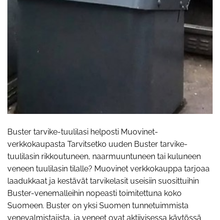
Buster tarvike-tuulilasi helposti Muovinet-
verkkokaupasta Tarvitsetko uuden Buster tarvike-
tuulilasin rikkoutuneen, naarmuuntuneen tai kuluneen
veneen tuulilasin tilalle? Muovinet verkkokauppa tarjoaa
laadukkaat ja kestävät tarvikelasit useisiin suosittuihin
Buster-venemalleihin nopeasti toimitettuna koko
Suomeen. Buster on yksi Suomen tunnetuimmista
venevalmistajista, ja veneet ovat aktiivisessa käytössä