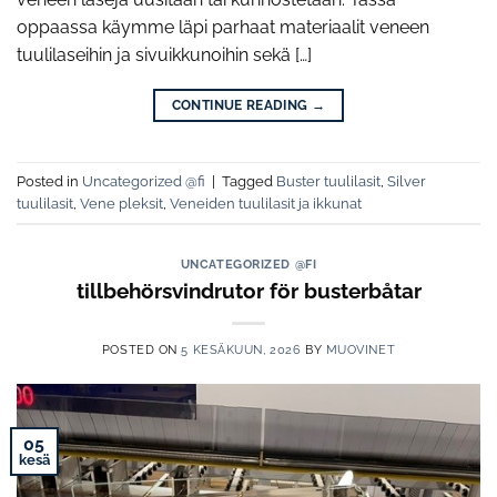
oppaassa käymme läpi parhaat materiaalit veneen
tuulilaseihin ja sivuikkunoihin sekä […]
CONTINUE READING
→
Posted in
Uncategorized @fi
|
Tagged
Buster tuulilasit
,
Silver
tuulilasit
,
Vene pleksit
,
Veneiden tuulilasit ja ikkunat
UNCATEGORIZED @FI
tillbehörsvindrutor för busterbåtar
POSTED ON
5 KESÄKUUN, 2026
BY
MUOVINET
05
kesä