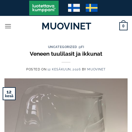
Skip
to
content
MUOVINET
0
UNCATEGORIZED @FI
Veneen tuulilasit ja ikkunat
POSTED ON
12 KESÄKUUN, 2026
BY
MUOVINET
12
kesä