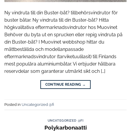
Ny vindruta till din Buster-båt? tillbehörsvindrutor för
buster båtar. Ny vindruta till din Buster-båt? Hitta
högkvalitativa eftermarknadsvindrutor hos Muovinet
Behöver du byta ut en sprucken eller repig vindruta på
din Buster-båt? I Muovinet webbshop hittar du
måttbeställda och modellanpassade
eftermarknadsvindrutor (tarviketuulilasit) till Finlands
mest populära aluminiumbåtar. Vi erbjuder hållbara
reservdelar som garanterar utmärkt sikt och […]
CONTINUE READING
→
Posted in
Uncategorized @fi
UNCATEGORIZED @FI
Polykarbonaatti