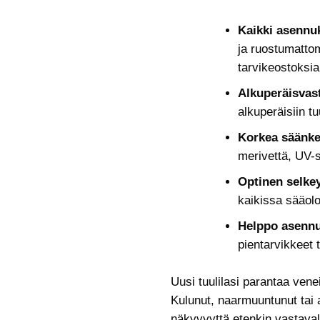
Kaikki asennuk
ja ruostumattom
tarvikeostoksia
Alkuperäisvas
alkuperäisiin t
Korkea säänke
merivettä, UV-s
Optinen selke
kaikissa sääolo
Helppo asenn
pientarvikkeet 
Uusi tuulilasi parantaa ven
Kulunut, naarmuuntunut tai 
näkyvyyttä etenkin vastavalo