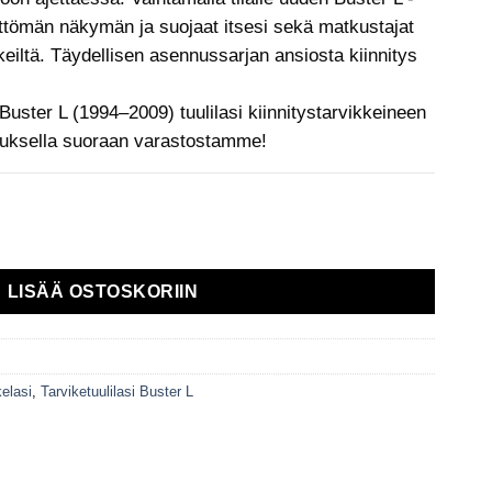
ettömän näkymän ja suojaat itsesi sekä matkustajat
keiltä. Täydellisen asennussarjan ansiosta kiinnitys
Buster L (1994–2009) tuulilasi kiinnitystarvikkeineen
ituksella suoraan varastostamme!
en puoli 1994-2009 Savun väri määrä
LISÄÄ OSTOSKORIIN
kelasi
,
Tarviketuulilasi Buster L