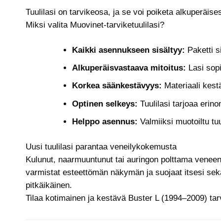
Tuulilasi on tarvikeosa, ja se voi poiketa alkuperäise
Miksi valita Muovinet-tarviketuulilasi?
Kaikki asennukseen sisältyy:
Paketti si
Alkuperäisvastaava mitoitus:
Lasi sopi
Korkea säänkestävyys:
Materiaali kestä
Optinen selkeys:
Tuulilasi tarjoaa erin
Helppo asennus:
Valmiiksi muotoiltu tu
Uusi tuulilasi parantaa veneilykokemusta
Kulunut, naarmuuntunut tai auringon polttama veneen t
varmistat esteettömän näkymän ja suojaat itsesi sekä
pitkäikäinen.
Tilaa kotimainen ja kestävä Buster L (1994–2009) tar