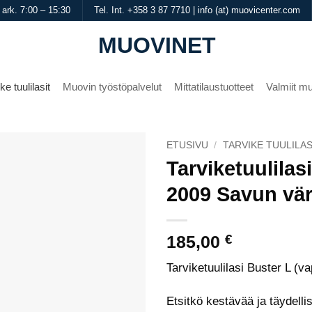
 ark. 7:00 – 15:30
Tel. Int. +358 3 87 7710 | info (at) muovicenter.com
MUOVINET
ke tuulilasit
Muovin työstöpalvelut
Mittatilaustuotteet
Valmiit mu
ETUSIVU
/
TARVIKE TUULILAS
Tarviketuulilas
2009 Savun vär
185,00
€
Tarviketuulilasi Buster L (
Etsitkö kestävää ja täydelli