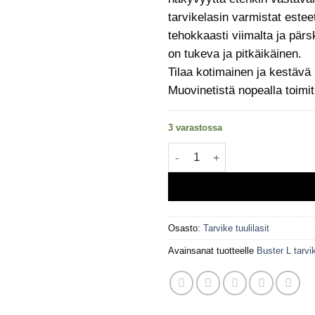
tarvikelasin varmistat este
tehokkaasti viimalta ja pärs
on tukeva ja pitkäikäinen.
Tilaa kotimainen ja kestävä 
Muovinetistä nopealla toim
3 varastossa
Tarviketuulilasi Buster L vas
Osasto:
Tarvike tuulilasit
Avainsanat tuotteelle
Buster L tarvi