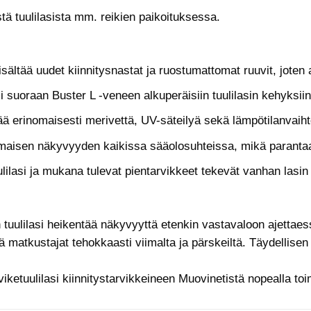
stä tuulilasista mm. reikien paikoituksessa.
sältää uudet kiinnitysnastat ja ruostumattomat ruuvit, joten 
i suoraan Buster L -veneen alkuperäisiin tuulilasin kehyksii
ä erinomaisesti merivettä, UV-säteilyä sekä lämpötilanvaihte
omaisen näkyvyyden kaikissa sääolosuhteissa, mikä parantaa t
ulilasi ja mukana tulevat pientarvikkeet tekevät vanhan lasin
uulilasi heikentää näkyvyyttä etenkin vastavaloon ajettaessa
 matkustajat tehokkaasti viimalta ja pärskeiltä. Täydellisen
viketuulilasi kiinnitystarvikkeineen Muovinetistä nopealla t