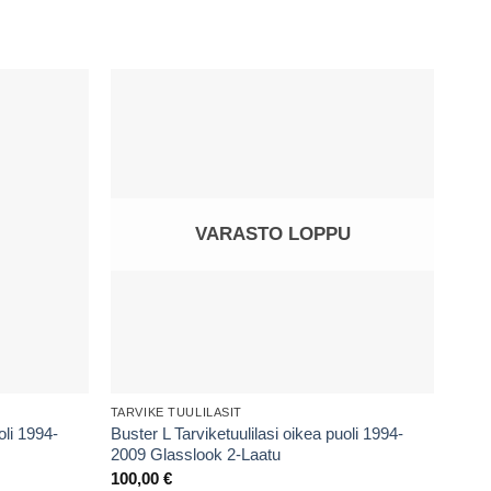
VARASTO LOPPU
TARVIKE TUULILASIT
TARV
oli 1994-
Buster L Tarviketuulilasi oikea puoli 1994-
Tarv
2009 Glasslook 2-Laatu
180,
100,00
€