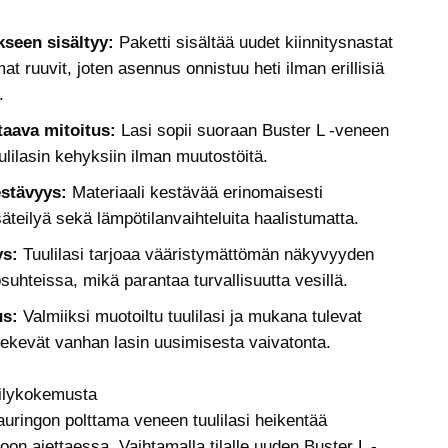
seen sisältyy:
Paketti sisältää uudet kiinnitysnastat
at ruuvit, joten asennus onnistuu heti ilman erillisiä
.
taava mitoitus:
Lasi sopii suoraan Buster L -veneen
uulilasin kehyksiin ilman muutostöitä.
stävyys:
Materiaali kestävää erinomaisesti
äteilyä sekä lämpötilanvaihteluita haalistumatta.
ys:
Tuulilasi tarjoaa vääristymättömän näkyvyyden
suhteissa, mikä parantaa turvallisuutta vesillä.
us:
Valmiiksi muotoiltu tuulilasi ja mukana tulevat
tekevät vanhan lasin uusimisesta vaivatonta.
eilykokemusta
auringon polttama veneen tuulilasi heikentää
on ajettaessa. Vaihtamalla tilalle uuden Buster L -