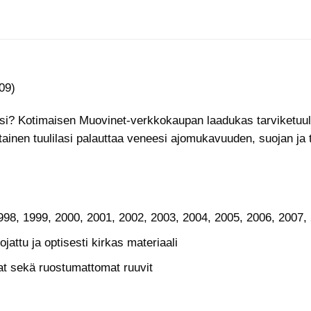
009)
esi? Kotimaisen Muovinet-verkkokaupan laadukas tarviketuuli
tainen tuulilasi palauttaa veneesi ajomukavuuden, suojan j
98, 1999, 2000, 2001, 2002, 2003, 2004, 2005, 2006, 2007,
jattu ja optisesti kirkas materiaali
tat sekä ruostumattomat ruuvit