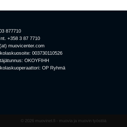
 03 877710
 Int. +358 3 87 7710
 (at) muovicenter.com
kolaskuosoite: 003730110526
ttäjätunnus: OKOYFIHH
kolaskuoperaattori: OP Ryhmä
© 2026
muovinet.fi - muovia ja muovin työstöä