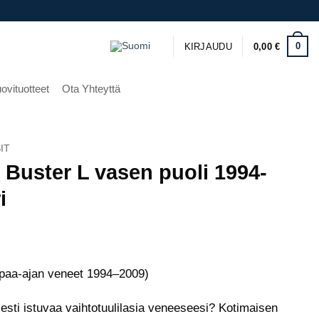
0
KIRJAUDU
0,00
€
ovituotteet
Ota Yhteyttä
IT
i Buster L vasen puoli 1994-
i
vapaa-ajan veneet 1994–2009)
sesti istuvaa vaihtotuulilasia veneeseesi? Kotimaisen