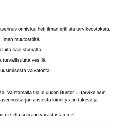
asennus onnistuu heti ilman erillisiä tarvikeostoksia.
n ilman muutostöitä.
luita haalistumatta.
urvallisuutta vesillä.
 uusimisesta vaivatonta.
. Vaihtamalla tilalle uuden Buster L -tarvikelasin
 asennussarjan ansiosta kiinnitys on tukeva ja
oimituksella suoraan varastostamme!