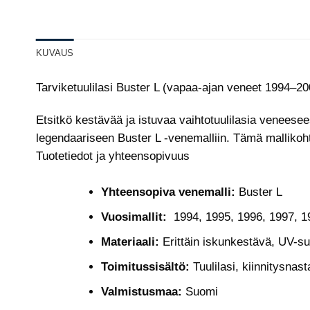
KUVAUS
Tarviketuulilasi Buster L (vapaa-ajan veneet 1994–2
Etsitkö kestävää ja istuvaa vaihtotuulilasia veneese
legendaariseen Buster L -venemalliin. Tämä mallikoh
Tuotetiedot ja yhteensopivuus
Yhteensopiva venemalli:
Buster L
Vuosimallit:
1994, 1995, 1996, 1997, 19
Materiaali:
Erittäin iskunkestävä, UV-suo
Toimitussisältö:
Tuulilasi, kiinnitysnas
Valmistusmaa:
Suomi