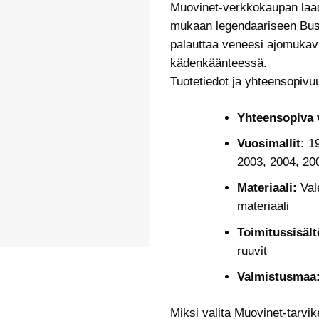
Muovinet-verkkokaupan laadu
mukaan legendaariseen Buste
palauttaa veneesi ajomukav
kädenkäänteessä.
Tuotetiedot ja yhteensopivu
Yhteensopiva 
Vuosimallit:
19
2003, 2004, 20
Materiaali:
Vale
materiaali
Toimitussisält
ruuvit
Valmistusmaa
Miksi valita Muovinet-tarvike